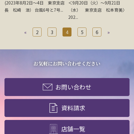
(2023年8月2日～4日 東京支店
＜9月20日（火）～9月21日
長 松崎 浩） 台風6号と7号...
（水） 東京支店 松本育美〉
202...
«
2
3
4
5
6
»
お気軽にお問い合わせください
お問い合わせ
資料請求
店舗一覧