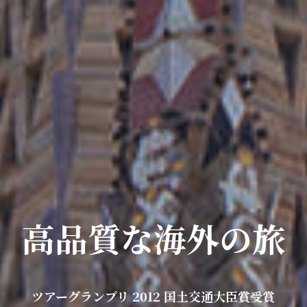
高品質な日本の旅
高品質な日本の旅
高品質な日本の旅
高品質な日本の旅
高品質な日本の旅
高品質な日本の旅
高品質な海外の旅
高品質な海外の旅
高品質な海外の旅
高品質な海外の旅
高品質な海外の旅
高品質な海外の旅
高品質な海外の旅
日本旅百景
日本旅百景
日本旅百景
日本旅百景
日本旅百景
日本旅百景
ツアーグランプリ 2012 国土交通大臣賞受賞
ツアーグランプリ 2012 国土交通大臣賞受賞
ツアーグランプリ 2012 国土交通大臣賞受賞
ツアーグランプリ 2012 国土交通大臣賞受賞
ツアーグランプリ 2012 国土交通大臣賞受賞
ツアーグランプリ 2012 国土交通大臣賞受賞
ツアーグランプリ 2012 国土交通大臣賞受賞