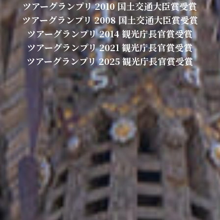
ツアーグランプリ 2010 国土交通大臣賞受賞
ツアーグランプリ 2010 国土交通大臣賞受賞
ツアーグランプリ 2010 国土交通大臣賞受賞
ツアーグランプリ 2010 国土交通大臣賞受賞
ツアーグランプリ 2010 国土交通大臣賞受賞
ツアーグランプリ 2010 国土交通大臣賞受賞
ツアーグランプリ 2010 国土交通大臣賞受賞
ツアーグランプリ 2008 国土交通大臣賞受賞
ツアーグランプリ 2008 国土交通大臣賞受賞
ツアーグランプリ 2008 国土交通大臣賞受賞
ツアーグランプリ 2008 国土交通大臣賞受賞
ツアーグランプリ 2008 国土交通大臣賞受賞
ツアーグランプリ 2008 国土交通大臣賞受賞
ツアーグランプリ 2008 国土交通大臣賞受賞
ツアーグランプリ 2018
ツアーグランプリ 2018
ツアーグランプリ 2018
ツアーグランプリ 2018
ツアーグランプリ 2018
ツアーグランプリ 2018
ツアーグランプリ 2014 観光庁長官賞受賞
ツアーグランプリ 2014 観光庁長官賞受賞
ツアーグランプリ 2014 観光庁長官賞受賞
ツアーグランプリ 2014 観光庁長官賞受賞
ツアーグランプリ 2014 観光庁長官賞受賞
ツアーグランプリ 2014 観光庁長官賞受賞
ツアーグランプリ 2014 観光庁長官賞受賞
ツアーグランプリ 2016
ツアーグランプリ 2016
ツアーグランプリ 2016
ツアーグランプリ 2016
ツアーグランプリ 2016
ツアーグランプリ 2016
ツアーグランプリ 2021 観光庁長官賞受賞
ツアーグランプリ 2021 観光庁長官賞受賞
ツアーグランプリ 2021 観光庁長官賞受賞
ツアーグランプリ 2021 観光庁長官賞受賞
ツアーグランプリ 2021 観光庁長官賞受賞
ツアーグランプリ 2021 観光庁長官賞受賞
ツアーグランプリ 2021 観光庁長官賞受賞
国内･訪日旅行部門の最高位
国内･訪日旅行部門の最高位
国内･訪日旅行部門の最高位
国内･訪日旅行部門の最高位
国内･訪日旅行部門の最高位
国内･訪日旅行部門の最高位
ツアーグランプリ 2025 観光庁長官賞受賞
ツアーグランプリ 2025 観光庁長官賞受賞
ツアーグランプリ 2025 観光庁長官賞受賞
ツアーグランプリ 2025 観光庁長官賞受賞
ツアーグランプリ 2025 観光庁長官賞受賞
ツアーグランプリ 2025 観光庁長官賞受賞
ツアーグランプリ 2025 観光庁長官賞受賞
観光庁長官賞受賞
観光庁長官賞受賞
観光庁長官賞受賞
観光庁長官賞受賞
観光庁長官賞受賞
観光庁長官賞受賞