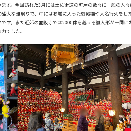
ります。今回訪れた3月には土佐街道の町屋の数々に一般の人々
の盛大な雛祭りで、中にはお城に入った御殿雛や大名行列をし
です。また近郊の壷阪寺では2000体を越える雛人形が一同に
迫力でした。