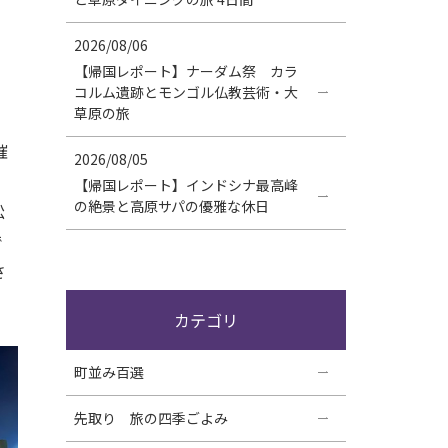
2026/08/06
【帰国レポート】ナーダム祭 カラ
コルム遺跡とモンゴル仏教芸術・大
草原の旅
催
2026/08/05
、
【帰国レポート】インドシナ最高峰
の絶景と高原サパの優雅な休日
松
で
さ
カテゴリ
町並み百選
先取り 旅の四季ごよみ