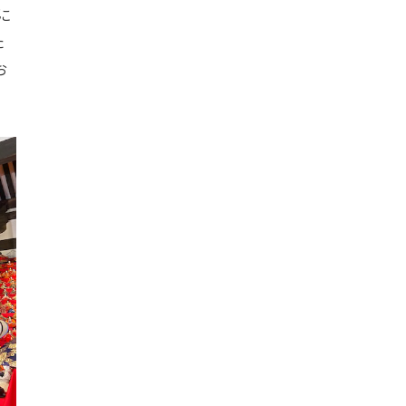
に
た
お