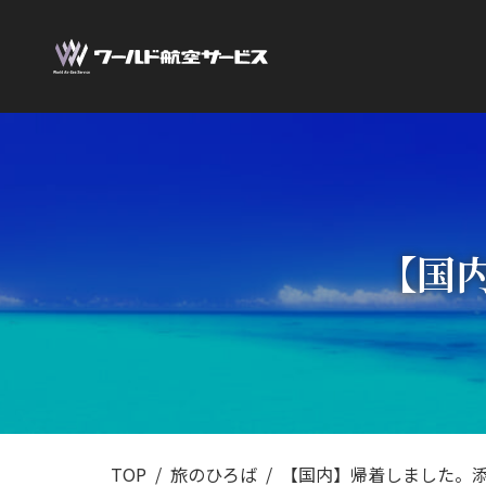
【国
TOP
旅のひろば
【国内】帰着しました。