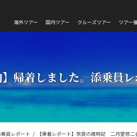
海外ツアー
国内ツアー
クルーズツアー
ツアー
内】帰着しました。添乗員レ
添乗員レポート
【帰着レポート】奈良の歳時記 二月堂修二