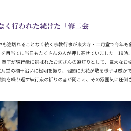
となく行われた続けた「修二会」
中も途切れることなく続く宗教行事が東大寺・二月堂で今年も
を目当てに当日もたくさんの人が押し寄せていました。19時
。童子が練行衆に選ばれたお坊さんの道灯りとして、巨大なお
二月堂の欄干沿いに松明を振り、暗闇に火花が散る様子は厳か
懴悔を繰り返す練行衆の祈りの音が聞こえ、その雰囲気に圧倒