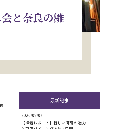
二会と奈良の雛
最新記事
講
ま
2026/08/07
【帰着レポート】新しい阿蘇の魅力
と草原ダイニングの旅 4日間