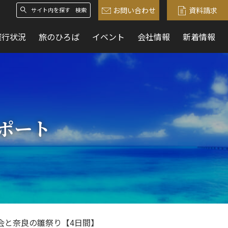
お問い合わせ
資料請求
検索
催行状況
旅のひろば
イベント
会社情報
新着情報
ポート
会と奈良の雛祭り【4日間】