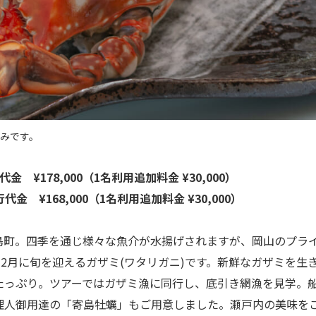
恵みです。
金 ¥178,000（1名利用追加料金 ¥30,000）
 ¥168,000（1名利用追加料金 ¥30,000）
町。四季を通じ様々な魚介が水揚げされますが、岡山のプラ
12月に旬を迎えるガザミ(ワタリガニ)です。新鮮なガザミを生
たっぷり。ツアーではガザミ漁に同行し、底引き網漁を見学。
理人御用達の「寄島牡蠣」もご用意しました。瀬戸内の美味を