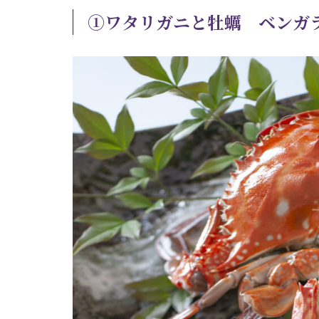
①ワタリガニと牡蠣 ベンガラ