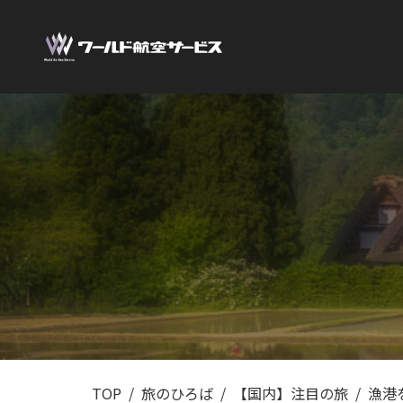
TOP
旅のひろば
【国内】注目の旅
漁港