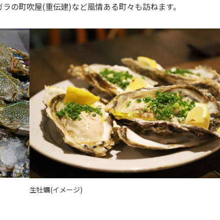
ラの町吹屋(重伝建)など風情ある町々も訪ねます。
生牡蠣(イメージ)