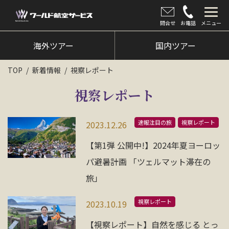
問合せ
お電話
メニュー
海外ツアー
海外ツアー
国内ツアー
国内ツアー
TOP
新着情報
視察レポート
クルーズツアー
視察レポート
ツアー催行状況
速報注目の旅
視察レポート
2023.12.26
旅のひろば
【第1弾 公開中!】2024年夏ヨーロッ
イベント
パ避暑計画 「ツェルマット滞在の
旅」
新着情報
会社情報
視察レポート
2023.10.19
【視察レポート】自然を感じる とっ