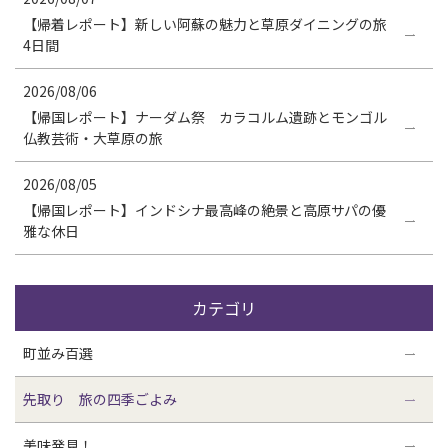
【帰着レポート】新しい阿蘇の魅力と草原ダイニングの旅
4日間
2026/08/06
【帰国レポート】ナーダム祭 カラコルム遺跡とモンゴル
仏教芸術・大草原の旅
2026/08/05
【帰国レポート】インドシナ最高峰の絶景と高原サパの優
雅な休日
カテゴリ
町並み百選
先取り 旅の四季ごよみ
美味発見！