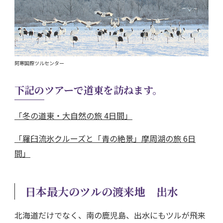
阿寒国際ツルセンター
下記のツアーで道東を訪ねます。
「冬の道東・大自然の旅 4日間」
「羅臼流氷クルーズと「青の絶景」摩周湖の旅 6日
間」
日本最大のツルの渡来地 出水
北海道だけでなく、南の鹿児島、出水にもツルが飛来