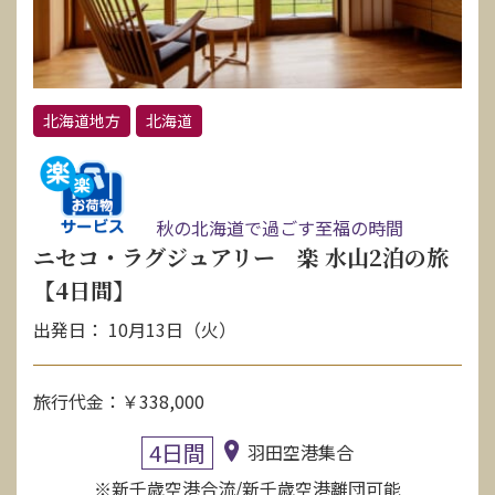
北海道地方
北海道
秋の北海道で過ごす至福の時間
ニセコ・ラグジュアリー 楽 水山2泊の旅
【4日間】
出発日： 10月13日（火）
旅行代金：￥338,000
4日間
羽田空港集合
※新千歳空港合流/新千歳空港離団可能