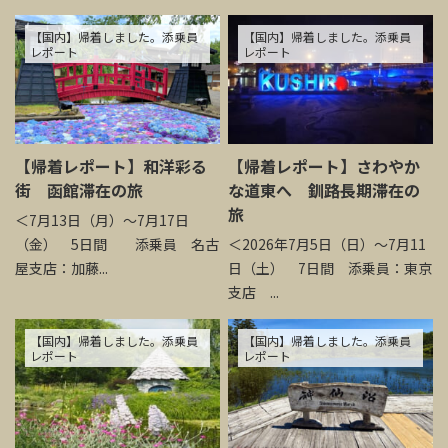
【国内】帰着しました。添乗員
【国内】帰着しました。添乗員
レポート
レポート
【帰着レポート】和洋彩る
【帰着レポート】さわやか
街 函館滞在の旅
な道東へ 釧路長期滞在の
旅
＜7月13日（月）～7月17日
（金） 5日間 添乗員 名古
＜2026年7月5日（日）～7月11
屋支店：加藤...
日（土） 7日間 添乗員：東京
支店 ...
【国内】帰着しました。添乗員
【国内】帰着しました。添乗員
レポート
レポート