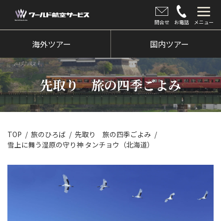
問合せ
お電話
メニュー
海外ツアー
海外ツアー
国内ツアー
国内ツアー
先取り 旅の四季ごよみ
クルーズツアー
ツアー催行状況
旅のひろば
TOP
旅のひろば
先取り 旅の四季ごよみ
雪上に舞う湿原の守り神 タンチョウ（北海道）
イベント
新着情報
会社情報