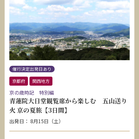
催行決定出発日あり
京都府
関西地方
京の歳時記 特別編
青蓮院大日堂観覧席から楽しむ 五山送り
火 京の夏旅【3日間】
出発日： 8月15日（土）