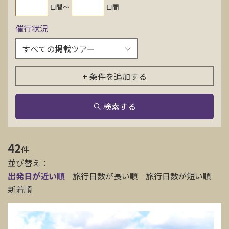
日間〜
日間
お問い合わせ
催行状況
資料請求
+ 条件を追加する
電話にてお問い合わせ
検索する
検索
42
件
並び替え：
出発日が近い順
旅行日数が長い順
旅行日数が短い順
新着順