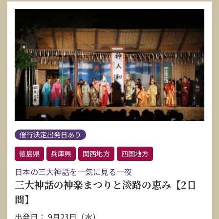
催行決定出発日あり
徳島県
兵庫県
関西地方
四国地方
日本の三大神話を一気に見る一夜
三大神話の神楽まつりと淡路の恵み【2日
間】
出発日： 9月23日（水）