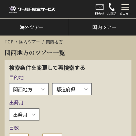
問合せ
お電話
メニュー
海外ツアー
海外ツアー
国内ツアー
国内ツアー
TOP
国内ツアー
関西地方
クルーズツアー
関西地方のツアー一覧
ツアー催行状況
検索条件を変更して再検索する
目的地
旅のひろば
イベント
出発月
新着情報
会社情報
日数