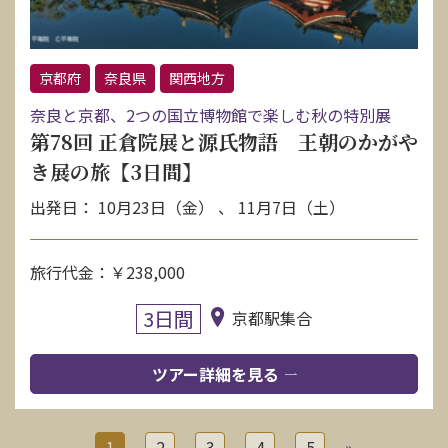
京都府
奈良県
関西地方
奈良と京都、2つの国立博物館で楽しむ秋の特別展
第78回 正倉院展と源氏物語 王朝のかがや
き展の旅【3日間】
出発日： 10月23日（金） 、 11月7日（土）
旅行代金：￥238,000
3日間
京都駅集合
ツアー詳細を見る
1
2
3
4
5
»