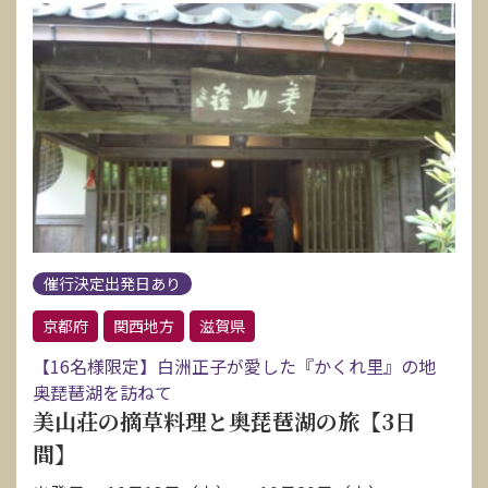
催行決定出発日あり
京都府
関西地方
滋賀県
【16名様限定】白洲正子が愛した『かくれ里』の地
奥琵琶湖を訪ねて
美山荘の摘草料理と奥琵琶湖の旅【3日
間】