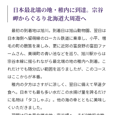
日本最北端の地・稚内に到達。宗谷
岬からぐるり北海道大周遊へ
最初の到着地は旭川。到着日は旭山動物園、翌日は
日本海側へ留萌線のローカル鉄道に乗車し、小平、増
毛の町の散策を楽しみ、更に近郊の富良野の富田ファ
ームさん、美瑛町の青い池などを巡り、旭川駅からは
宗谷本線に揺られながら最北端の地の稚内へ到着。こ
れだけでも随分広い範囲を巡りましたが、このコース
はここからが本番。
稚内の夕方はさすがに涼しく、翌日に備えて早速夕
食へ。日本でも最も多い水だこの水揚げ量を誇るだけ
に名物は「タコしゃぶ」。他の海の幸とともに美味し
くいただきました。
翌朝は日本最北端の地・宗谷岬へ。まだ9時前の時