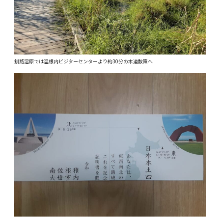
釧路湿原では温根内ビジターセンターより約30分の木道散策へ