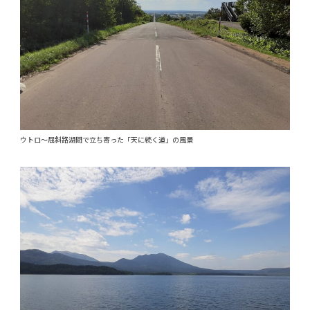
ウトロ～屈斜路湖間で立ち寄った「天に続く道」の風景