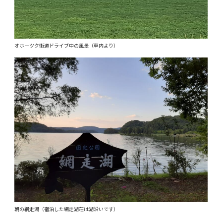
オホーツク街道ドライブ中の風景（車内より）
朝の網走湖（宿泊した網走湖荘は湖沿いです）