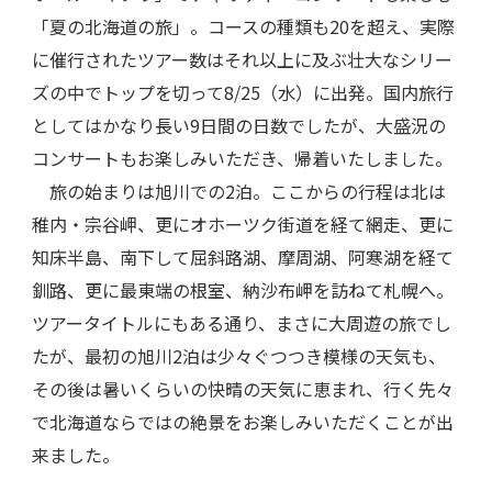
「夏の北海道の旅」。コースの種類も20を超え、実際
に催行されたツアー数はそれ以上に及ぶ壮大なシリー
ズの中でトップを切って8/25（水）に出発。国内旅行
としてはかなり長い9日間の日数でしたが、大盛況の
コンサートもお楽しみいただき、帰着いたしました。
旅の始まりは旭川での2泊。ここからの行程は北は
稚内・宗谷岬、更にオホーツク街道を経て網走、更に
知床半島、南下して屈斜路湖、摩周湖、阿寒湖を経て
釧路、更に最東端の根室、納沙布岬を訪ねて札幌へ。
ツアータイトルにもある通り、まさに大周遊の旅でし
たが、最初の旭川2泊は少々ぐつつき模様の天気も、
その後は暑いくらいの快晴の天気に恵まれ、行く先々
で北海道ならではの絶景をお楽しみいただくことが出
来ました。