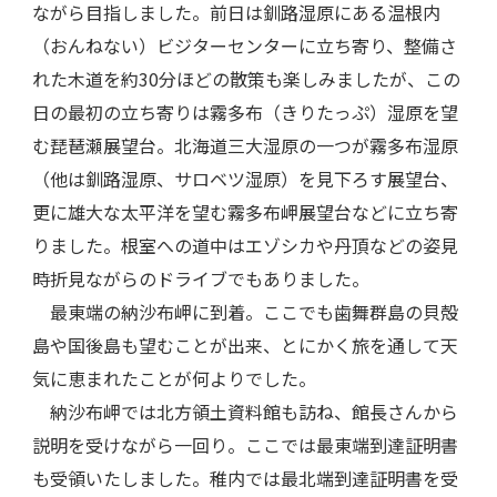
ながら目指しました。前日は釧路湿原にある温根内
（おんねない）ビジターセンターに立ち寄り、整備さ
れた木道を約30分ほどの散策も楽しみましたが、この
日の最初の立ち寄りは霧多布（きりたっぷ）湿原を望
む琵琶瀬展望台。北海道三大湿原の一つが霧多布湿原
（他は釧路湿原、サロベツ湿原）を見下ろす展望台、
更に雄大な太平洋を望む霧多布岬展望台などに立ち寄
りました。根室への道中はエゾシカや丹頂などの姿見
時折見ながらのドライブでもありました。
最東端の納沙布岬に到着。ここでも歯舞群島の貝殻
島や国後島も望むことが出来、とにかく旅を通して天
気に恵まれたことが何よりでした。
納沙布岬では北方領土資料館も訪ね、館長さんから
説明を受けながら一回り。ここでは最東端到達証明書
も受領いたしました。稚内では最北端到達証明書を受