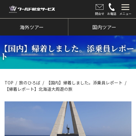
問合せ
お電話
メニュー
海外ツアー
海外ツアー
国内ツアー
国内ツアー
【国内】帰着しました。添乗員レポー
クルーズツアー
ト
ツアー催行状況
旅のひろば
TOP
旅のひろば
【国内】帰着しました。添乗員レポート
【帰着レポート】北海道大周遊の旅
イベント
新着情報
会社情報