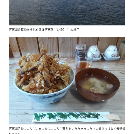
阿寒湖遊覧船から眺める雌阿寒岳（1,499m）の様子
阿寒湖名物ワカサギ。自由食はワカサギ天丼をいただきました（大盛りではなく普通盛
りです）