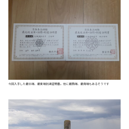
今回入手した最北端、最東端到達証明書。他に最西端、最南端もあるそうです