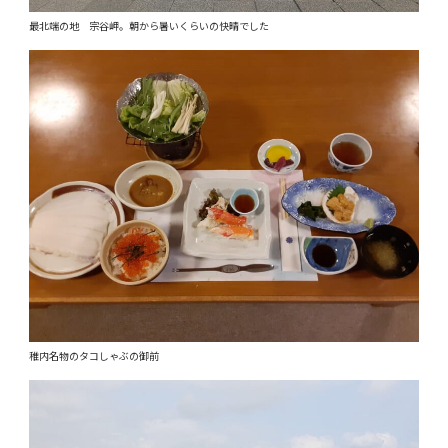
最北端の地 宗谷岬。朝から暑いくらいの快晴でした
稚内名物のタコしゃぶの御前