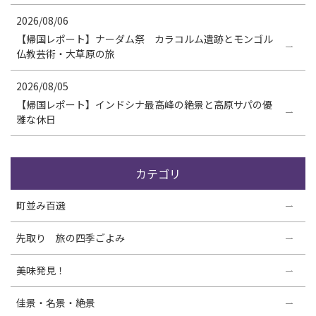
2026/08/06
【帰国レポート】ナーダム祭 カラコルム遺跡とモンゴル
仏教芸術・大草原の旅
2026/08/05
【帰国レポート】インドシナ最高峰の絶景と高原サパの優
雅な休日
カテゴリ
町並み百選
先取り 旅の四季ごよみ
美味発見！
佳景・名景・絶景