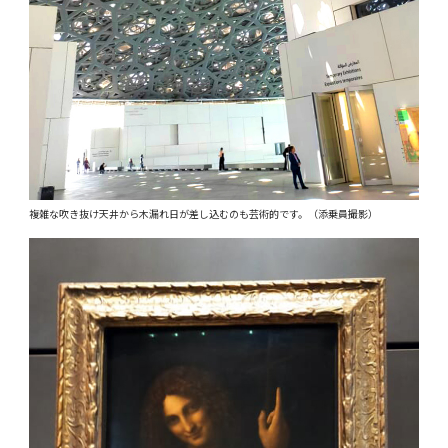
複雑な吹き抜け天井から木漏れ日が差し込むのも芸術的です。（添乗員撮影）