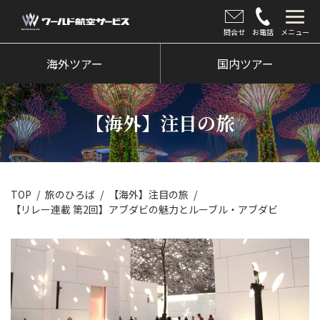
問合せ
お電話
メニュー
海外ツアー
海外ツアー
国内ツアー
国内ツアー
【海外】注目の旅
クルーズツアー
ツアー催行状況
旅のひろば
TOP
旅のひろば
【海外】注目の旅
【リレー連載 第2回】アブダビの魅力とルーブル・アブダビ
イベント
新着情報
会社情報