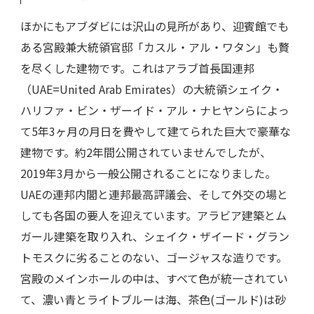
ほかにもアブダビには沢山の見所があり、迎賓館でも
ある宮殿兼大統領官邸「カスル・アル・ワタン」も贅
を尽くした建物です。これはアラブ首長国連邦
（UAE=United Arab Emirates）の大統領シェイク・
ハリファ・ビン・ザーイド・アル・ナヒヤンらによっ
て5年3ヶ月の月日を費やして建てられた巨大で豪華な
建物です。約2年間公開されていませんでしたが、
2019年3月から一般公開されることになりました。
UAEの連邦内閣と連邦最高評議会、そして外交の場と
しても各国の要人を迎えています。アラビア建築とム
ガール建築を取り入れ、シェイク・ザイード・グラン
トモスクに劣ることのない、ゴージャスな造りです。
宮殿のメインホールの中は、すべて色が統一されてい
て、濃い青とライトブルーは海、茶色(ゴールド)は砂