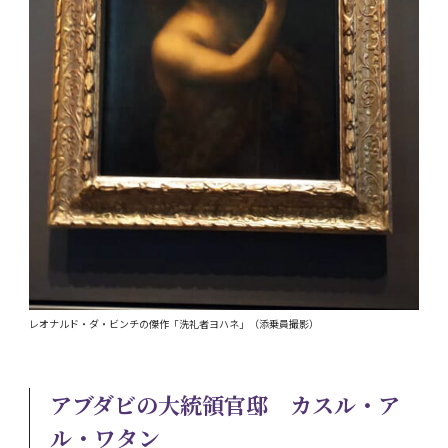
レオナルド・ダ・ビンチの傑作「洗礼者ヨハネ」（添乗員撮影）
アブダビの大統領官邸 カスル・ア
ル・ワタン