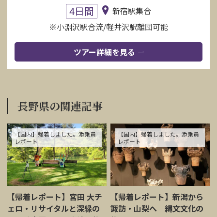
4日間
新宿駅集合
※小淵沢駅合流/軽井沢駅離団可能
ツアー詳細を見る
長野県の関連記事
【国内】帰着しました。添乗員
【国内】帰着しました。添乗員
レポート
レポート
【帰着レポート】宮田 大チ
【帰着レポート】新潟から
ェロ・リサイタルと深緑の
諏訪・山梨へ 縄文文化の