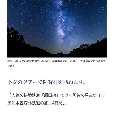
標高1,200mの山間に位置する阿智村。星空鑑賞に適した地として環境省に認定されて
います
下記のツアーで阿智村を訪ねます。
「人気の秘境鉄道「飯田線」でゆく阿智の星空ウォッ
チと木曽森林鉄道の旅 4日間」