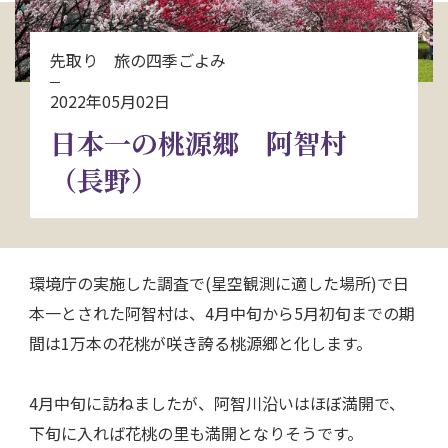
お問い合わせ
先取り 旅の四季ごよみ
資料請求
2022年05月02日
日本一の桃源郷 阿智村
電話にてお問い合わせ
（長野）
検索
環境庁の実施した調査で(星空観測に適した場所)で日
本一とされた阿智村は、4月中旬から5月初旬までの期
間は1万本の花桃が咲き誇る桃源郷と化します。
4月中旬に訪ねましたが、阿智川沿いはほぼ満開で、
下旬に入れば花桃の里も満開となりそうです。