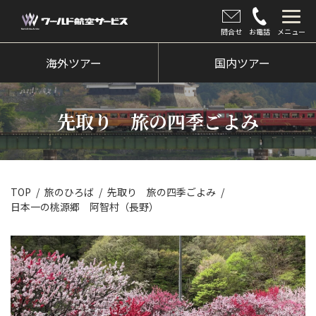
問合せ
お電話
メニュー
海外ツアー
海外ツアー
国内ツアー
国内ツアー
先取り 旅の四季ごよみ
クルーズツアー
ツアー催行状況
旅のひろば
TOP
旅のひろば
先取り 旅の四季ごよみ
日本一の桃源郷 阿智村（長野）
イベント
新着情報
会社情報