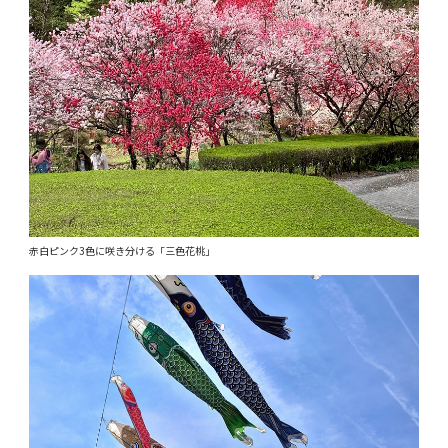
赤白ピンク3色に咲き分ける「三色花桃」