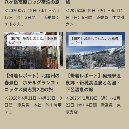
八ヶ岳高原ロッジ宿泊の旅
旅
＜2026年7月15日（水）～7月
＜2026年6月9日（火）～6月14
17日（金）3日間 添乗員：
日（日）6日間 添乗員 中屋雅
湘南支店...
之＞ ...
【国内】帰着しました。添乗員
【国内】帰着しました。添乗員
レポート
レポート
【帰着レポート】北信州の
【帰着レポート】奥飛騨温
春景色 ホテルグランフェ
泉郷・新穂高温泉と名湯・
ニックス奥志賀2泊の旅
下呂温泉の旅
＜2026年4月21日～4月23日 3
＜2026年1月19日（月）～1月
日間 添乗員：本社 外川琉華
22日（木）4日間 添乗員：東
＞ ...
京支店 ...