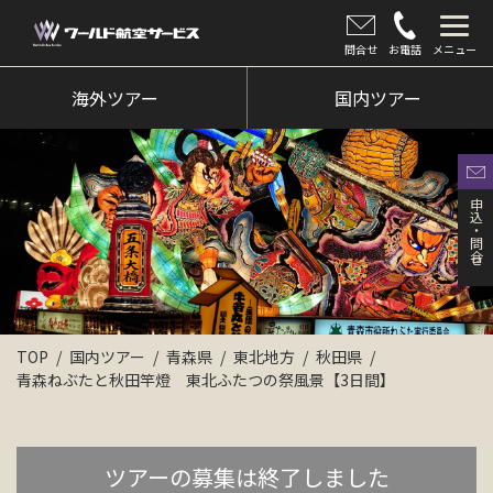
問合せ
お電話
メニュー
海外ツアー
海外ツアー
国内ツアー
国内ツアー
クルーズツアー
申込・問合せ
ツアー催行状況
旅のひろば
イベント
TOP
国内ツアー
青森県
東北地方
秋田県
青森ねぶたと秋田竿燈 東北ふたつの祭風景【3日間】
新着情報
会社情報
ツアーの募集は終了しました