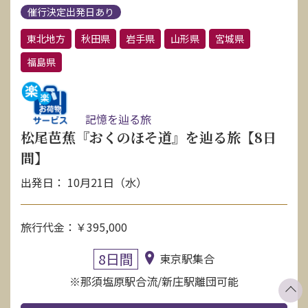
催行決定出発日あり
東北地方
秋田県
岩手県
山形県
宮城県
福島県
記憶を辿る旅
松尾芭蕉『おくのほそ道』を辿る旅【8日
間】
出発日： 10月21日（水）
旅行代金：￥395,000
8日間
東京駅集合
※那須塩原駅合流/新庄駅離団可能