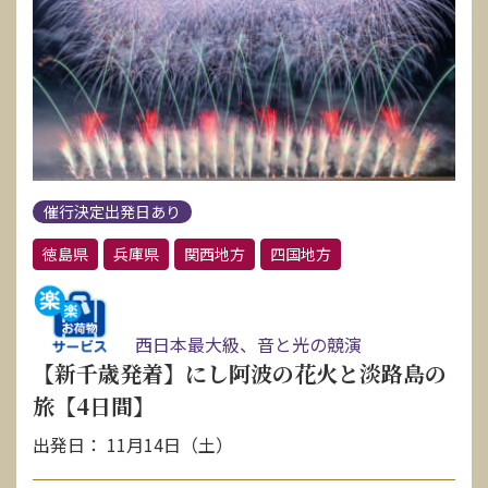
催行決定出発日あり
徳島県
兵庫県
関西地方
四国地方
西日本最大級、音と光の競演
【新千歳発着】にし阿波の花火と淡路島の
旅【4日間】
出発日： 11月14日（土）