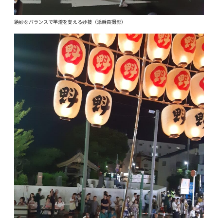
絶妙なバランスで竿燈を支える妙技（添乗員撮影）