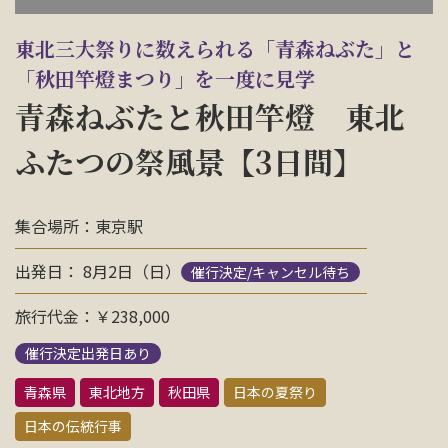
お問い合わせ
東北三大祭りに数えられる「青森ねぶた」と
「秋田竿燈まつり」を一度に見学
資料請求
青森ねぶたと秋田竿燈 東北
ふたつの祭風景【3日間】
電話にてお問い合わせ
集合場所：東京駅
検索
出発日： 8月2日（日）
催行決定/キャンセル待ち
旅行代金：￥238,000
催行決定出発日あり
青森県
東北地方
秋田県
日本の夏祭り
日本の伝統行事