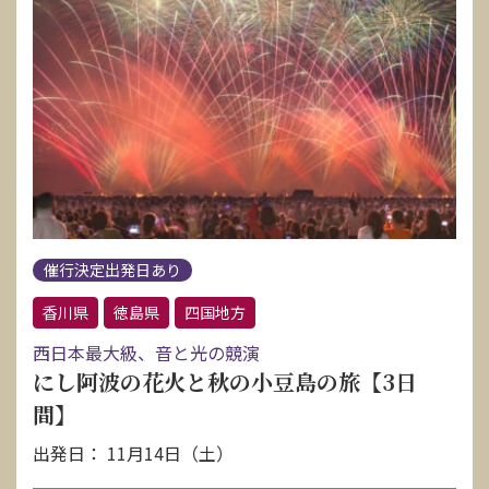
催行決定出発日あり
香川県
徳島県
四国地方
西日本最大級、音と光の競演
にし阿波の花火と秋の小豆島の旅【3日
間】
出発日： 11月14日（土）