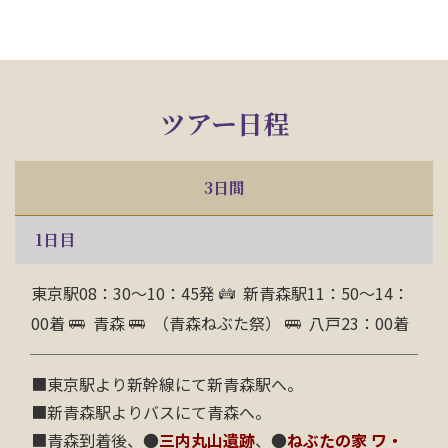
ツアー日程
3日間
1
日目
東京駅08：30～10：45発
新青森駅11：50～14：
00着
青森
（青森ねぶた祭）
八戸23：00着
■東京駅より新幹線にて新青森駅へ。
■新青森駅よりバスにて青森へ。
■青森到着後、●
三内丸山遺跡
、●
ねぶたの家 ワ・