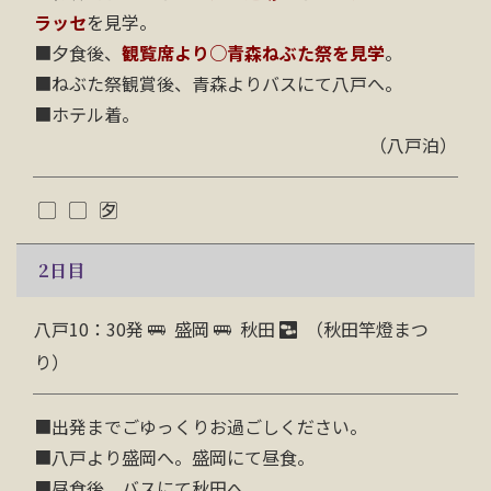
ラッセ
を見学。
■夕食後、
観覧席より○青森ねぶた祭を見学
。
■ねぶた祭観賞後、青森よりバスにて八戸へ。
■ホテル着。
（八戸泊）
2
日目
八戸10：30発
盛岡
秋田
（秋田竿燈まつ
り）
■出発までごゆっくりお過ごしください。
■八戸より盛岡へ。盛岡にて昼食。
■昼食後、バスにて秋田へ。