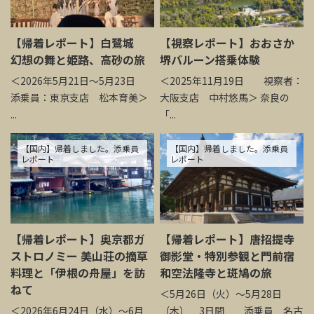
【帰着レポート】白鷺城
【視察レポート】おおさか
幻想の舞と姫路、高砂の旅
堺バルーン搭乗体験
＜2026年5月21日～5月23日
＜2025年11月19日 視察者：
添乗員：東京支店 松本育美＞
大阪支店 中村悠馬＞ 奈良の
...
「...
【国内】帰着しました。添乗員
【国内】帰着しました。添乗員
レポート
レポート
【帰着レポート】奥京都ガ
【帰着レポート】唐招提寺
ストロノミー 美山荘の摘草
御影堂・特別参観と門前宿
料理と「伊根の舟屋」を訪
和空法隆寺と斑鳩の旅
ねて
＜5月26日（火）～5月28日
＜2026年6月24日（水）～6月
（木） 3日間 添乗員 名古