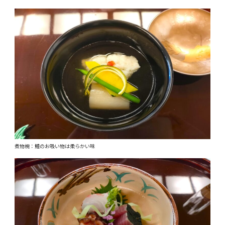
煮物椀：鱧のお吸い物は柔らかい味