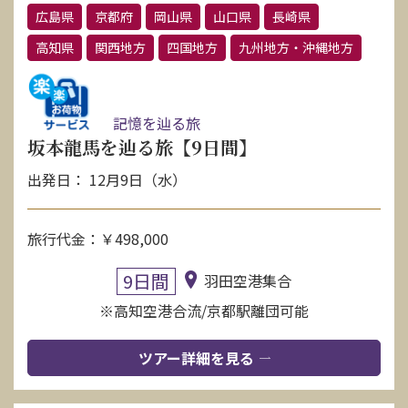
広島県
京都府
岡山県
山口県
長崎県
高知県
関西地方
四国地方
九州地方・沖縄地方
記憶を辿る旅
坂本龍馬を辿る旅【9日間】
出発日： 12月9日（水）
旅行代金：￥498,000
9日間
羽田空港集合
※高知空港合流/京都駅離団可能
ツアー詳細を見る