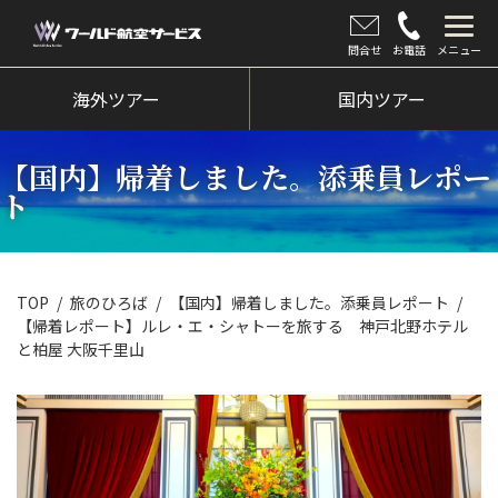
問合せ
お電話
メニュー
海外ツアー
海外ツアー
国内ツアー
国内ツアー
【国内】帰着しました。添乗員レポー
クルーズツアー
ト
ツアー催行状況
旅のひろば
TOP
旅のひろば
【国内】帰着しました。添乗員レポート
【帰着レポート】ルレ・エ・シャトーを旅する 神戸北野ホテル
イベント
と柏屋 大阪千里山
新着情報
会社情報