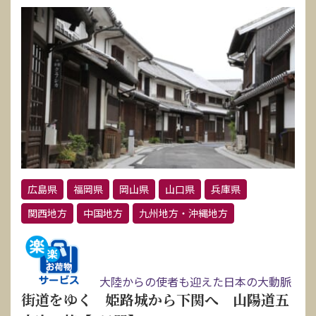
広島県
福岡県
岡山県
山口県
兵庫県
関西地方
中国地方
九州地方・沖縄地方
大陸からの使者も迎えた日本の大動脈
街道をゆく 姫路城から下関へ 山陽道五