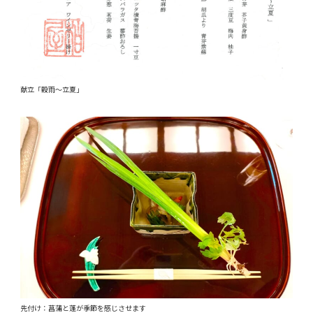
献立「穀雨～立夏」
先付け：菖蒲と蓬が季節を感じさせます