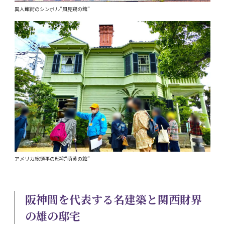
異人館街のシンボル“風見鶏の館”
アメリカ総領事の邸宅“萌黄の館”
阪神間を代表する名建築と関西財界
の雄の邸宅