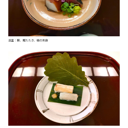
造里：鯛、鰹たたき、蛸の刺身