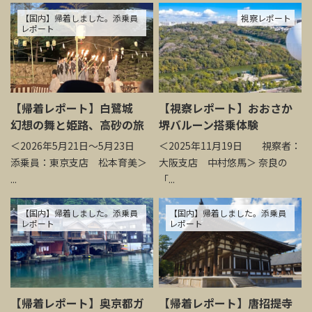
【国内】帰着しました。添乗員
視察レポート
レポート
【帰着レポート】白鷺城
【視察レポート】おおさか
幻想の舞と姫路、高砂の旅
堺バルーン搭乗体験
＜2026年5月21日～5月23日
＜2025年11月19日 視察者：
添乗員：東京支店 松本育美＞
大阪支店 中村悠馬＞ 奈良の
...
「...
【国内】帰着しました。添乗員
【国内】帰着しました。添乗員
レポート
レポート
【帰着レポート】奥京都ガ
【帰着レポート】唐招提寺