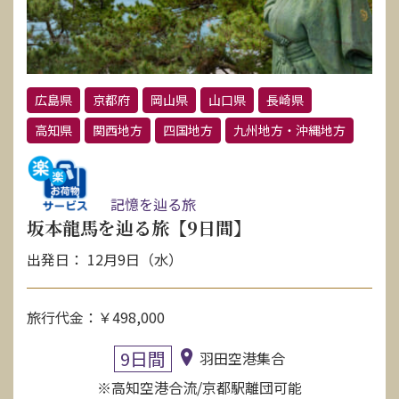
広島県
京都府
岡山県
山口県
長崎県
高知県
関西地方
四国地方
九州地方・沖縄地方
記憶を辿る旅
坂本龍馬を辿る旅【9日間】
出発日： 12月9日（水）
旅行代金：￥498,000
9日間
羽田空港集合
※高知空港合流/京都駅離団可能