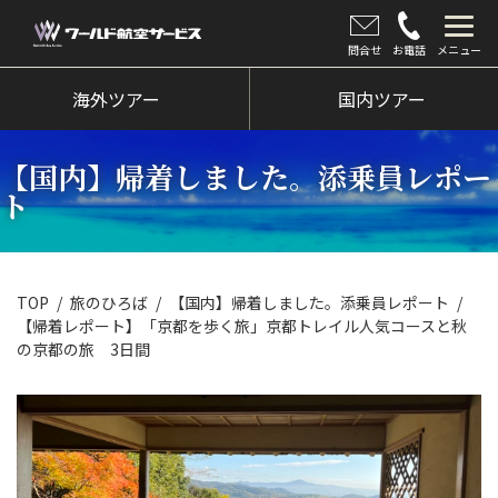
問合せ
お電話
メニュー
海外ツアー
海外ツアー
国内ツアー
国内ツアー
【国内】帰着しました。添乗員レポー
クルーズツアー
ト
ツアー催行状況
旅のひろば
TOP
旅のひろば
【国内】帰着しました。添乗員レポート
【帰着レポート】「京都を歩く旅」京都トレイル人気コースと秋
イベント
の京都の旅 3日間
新着情報
会社情報