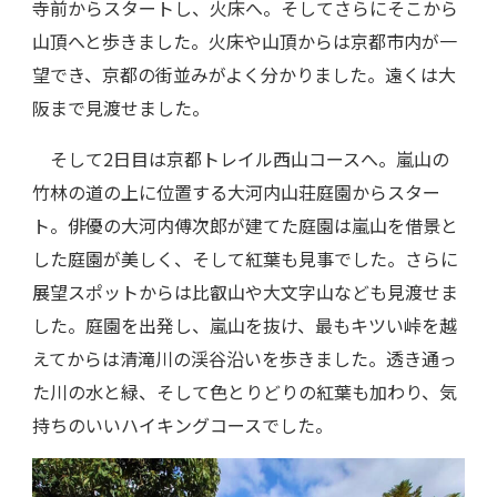
寺前からスタートし、火床へ。そしてさらにそこから
山頂へと歩きました。火床や山頂からは京都市内が一
望でき、京都の街並みがよく分かりました。遠くは大
阪まで見渡せました。
そして2日目は京都トレイル西山コースへ。嵐山の
竹林の道の上に位置する大河内山荘庭園からスター
ト。俳優の大河内傅次郎が建てた庭園は嵐山を借景と
した庭園が美しく、そして紅葉も見事でした。さらに
展望スポットからは比叡山や大文字山なども見渡せま
した。庭園を出発し、嵐山を抜け、最もキツい峠を越
えてからは清滝川の渓谷沿いを歩きました。透き通っ
た川の水と緑、そして色とりどりの紅葉も加わり、気
持ちのいいハイキングコースでした。