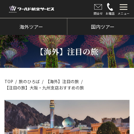
問合せ
お電話
メニュー
海外ツアー
海外ツアー
国内ツアー
国内ツアー
【海外】注目の旅
クルーズツアー
ツアー催行状況
旅のひろば
TOP
旅のひろば
【海外】注目の旅
【注目の旅】大阪・九州支店おすすめの旅
イベント
新着情報
会社情報