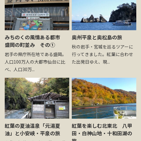
みちのくの風情ある都市
奥州平泉と奥松島の旅
盛岡の町並み その①
秋の岩手・宮城を巡るツアーに
岩手の県庁所在地である盛岡。
行ってきました。紅葉に合わせ
人口100万人の大都市仙台に比
た出発日ゆえ、現...
べ、人口30万...
紅葉の夏油温泉「元湯夏
紅葉を楽しむ北東北 八甲
油」と小安峡・平泉の旅
田・白神山地・十和田湖の
旅