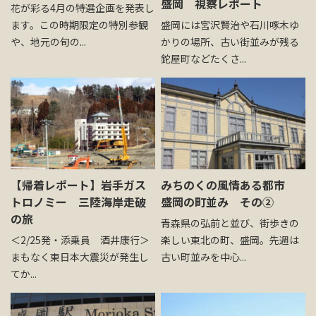
盛岡 視察レポート
花が彩る4月の特選企画を発表し
お問い合わせ
ます。この時期限定の特別参観
盛岡には宮沢賢治や石川啄木ゆ
や、地元の旬の...
かりの場所、古い街並みが残る
鉈屋町などたくさ...
資料請求
電話にてお問い合わせ
検索
【帰着レポート】岩手ガス
みちのくの風情ある都市
トロノミー 三陸海岸走破
盛岡の町並み その②
の旅
青森県の弘前と並び、街歩きの
＜2/25発・添乗員 酒井康行＞
楽しい東北の町、盛岡。先週は
まもなく東日本大震災が発生し
古い町並みを中心...
てか...