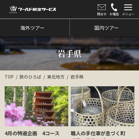
問合せ
お電話
メニュー
海外ツアー
海外ツアー
国内ツアー
国内ツアー
岩手県
クルーズツアー
ツアー催行状況
TOP
旅のひろば
東北地方
岩手県
旅のひろば
イベント
新着情報
会社情報
4月の特選企画 4コース
職人の手仕事が息づく町