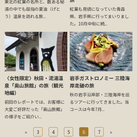
東北の紅葉の名所と、数ある秘
湯の中でも屈指の夏油（げと
紅葉も見頃になっていた青森
う）温泉を訪れる旅...
県、岩手県に行ってまいりまし
た。10月中旬に続...
〈女性限定〉秋田・泥湯温
岩手ガストロノミー 三陸海
泉「奥山旅館」の旅（観光
岸走破の旅
地編）
秋の岩手沿岸部・三陸海岸を巡
前回のレポートでは、お客様に
るツアーに行ってきました。当
大変ご好評だった「奥山旅館」
コースは今年7月...
の様子をご紹介い...
«
3
4
5
6
7
»