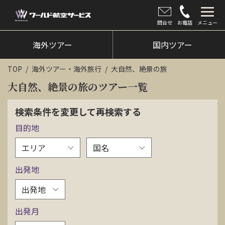
問合せ
お電話
メニュー
海外ツアー
海外ツアー
国内ツアー
国内ツアー
TOP
海外ツアー・海外旅行
大自然、絶景の旅
クルーズツアー
大自然、絶景の旅のツアー一覧
ツアー催行状況
検索条件を変更して再検索する
目的地
旅のひろば
イベント
出発地
新着情報
会社情報
出発月