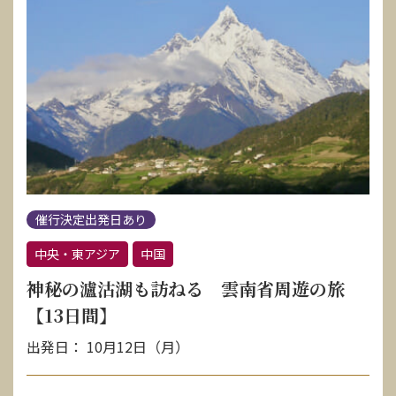
催行決定出発日あり
中央・東アジア
中国
神秘の瀘沽湖も訪ねる 雲南省周遊の旅
【13日間】
出発日： 10月12日（月）