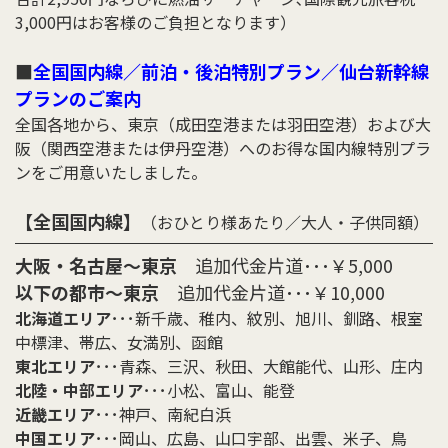
3,000円はお客様のご負担となります）
■
全国国内線／前泊・後泊特別プラン／仙台新幹線
プランのご案内
全国各地から、東京（成田空港または羽田空港）および大
阪（関西空港または伊丹空港）へのお得な国内線特別プラ
ンをご用意いたしました。
【全国国内線】
（おひとり様あたり／大人・子供同額）
大阪・名古屋〜東京
追加代金片道･･･￥5,000
以下の都市〜東京
追加代金片道･･･￥10,000
北海道エリア
･･･新千歳、稚内、紋別、旭川、釧路、根室
中標津、帯広、女満別、函館
東北エリア
･･･青森、三沢、秋田、大館能代、山形、庄内
北陸・中部エリア
･･･小松、富山、能登
近畿エリア
･･･神戸、南紀白浜
中国エリア
･･･岡山、広島、山口宇部、出雲、米子、鳥