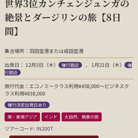
世界3位カンチェンジュンガの
お問い合わせ
絶景とダージリンの旅【8日
間】
資料請求
電話にてお問い合わせ
集合場所：羽田空港または成田空港
出発日： 12月3日（木）
、 1月21日（木）
催行間近
催
行間近
検索
旅行代金：エコノミークラス利用¥458,000〜ビジネスク
ラス利用¥838,000
催行決定出発日あり
南・東南アジア
インド
大自然、絶景の旅
ツアーコード: IN200T