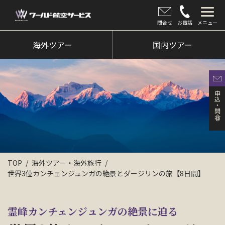
問合せ
お電話
メニュー
海外ツアー
海外ツアー
国内ツアー
国内ツアー
クルーズツアー
申込・問合せ
ツアー催行状況
旅のひろば
イベント
TOP
海外ツアー・海外旅行
世界3位カンチェンジュンガの絶景とダージリンの旅【8日間】
新着情報
会社情報
霊峰カンチェンジュンガの絶景に迫る