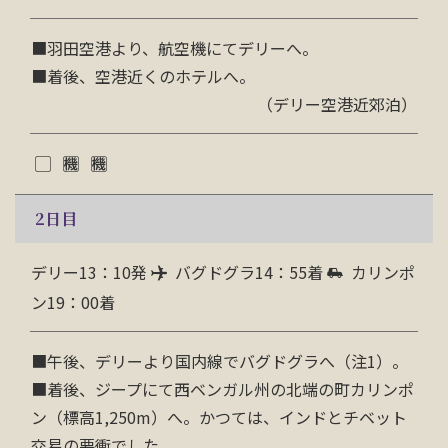
■羽田空港より、航空機にてデリーへ。
■着後、空港近くのホテルへ。
（デリー空港近郊泊）
2
日目
デリー13：10発
バグドグラ14：55着
カリンポ
ン19：00着
■
午後、デリーより国内線でバグドグラへ（注1）。
■
着後、ジープにて西ベンガル州の北端の町カリンポ
ン（標高1,250m）へ。かつては、インドとチベット
交易の要衝でした。