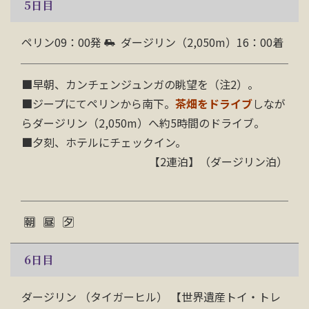
5
日目
ペリン09：00発
ダージリン（2,050m）16：00着
■
早朝、カンチェンジュンガの眺望を（注2）。
■
ジープにてペリンから南下。
茶畑をドライブ
しなが
らダージリン（2,050m）へ約5時間のドライブ。
■
夕刻、ホテルにチェックイン。
【2連泊】（ダージリン泊）
6
日目
ダージリン （タイガーヒル） 【世界遺産トイ・トレ