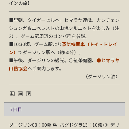
インの旅】
■
早朝、タイガーヒルへ。ヒマラヤ連峰、カンチェン
ジュンガ＆エベレストの山塊シルエットを楽しみ（注
2）、グーム駅周辺のゴンパ群を参詣。
■
10:30頃、グーム駅より
蒸気機関車（トイ・トレイ
ン）
でダージリン駅へ（約60分）。
■
午後、ダージリンの観光。○紅茶庭園、
●
ヒマラヤ
山岳協会
へご案内します。
（ダージリン泊）
7
日目
ダージリン08：00発
バグドグラ13：10発
デリ