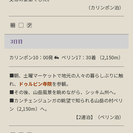
（カリンポン泊）
3
日目
カリンポン10：00発
ペリン17：30着 （2,150m）
■朝、土曜マーケットで地元の人々の暮らしぶりに触
れ、
ドゥルピン寺院
を参観。
■その後、山岳風景を眺めながら、シッキム州へ。
■カンチェンジュンガの眺望で知られる山岳の村ペリ
ン（2,150m）へ。
【2連泊】（ペリン泊）