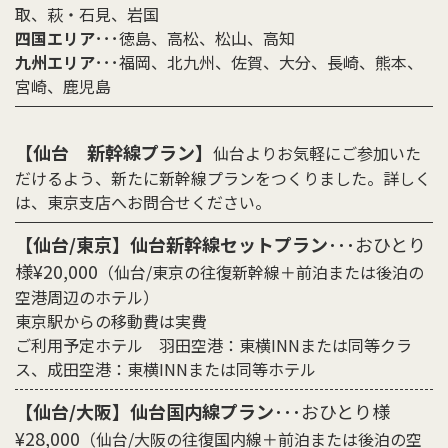
取、萩・石見、岩国
四国エリア
･･･徳島、高松、松山、高知
九州エリア
･･･福岡、北九州、佐賀、大分、長崎、熊本、
宮崎、鹿児島
【仙台 新幹線プラン】
仙台よりお気軽にご参加いた
だけるよう、新たに新幹線プランをつくりました。詳しく
は、東京支店へお問合せください。
【仙台/東京】仙台新幹線セットプラン
･･･おひとり
様¥20,000
（仙台/東京の往復新幹線＋前泊または後泊の
空港周辺のホテル）
東京駅からの移動費は実費
ご利用予定ホテル 羽田空港：東横INNまたは同等クラ
ス、成田空港：東横INNまたは同等ホテル
【仙台/大阪】仙台国内線プラン
･･･おひとり様
¥28,000
（仙台/大阪の往復国内線＋前泊または後泊の空