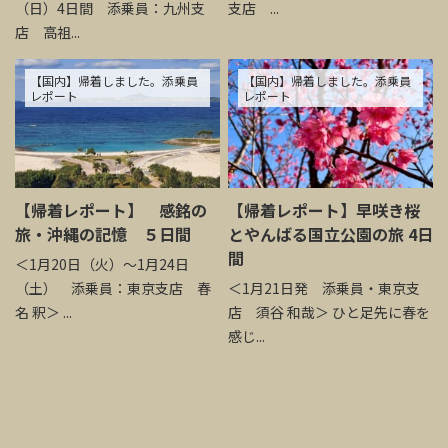
（日）4日間 添乗員：九州支
支店 ...
店 高祖...
【国内】帰着しました。添乗員
【国内】帰着しました。添乗員
レポート
レポート
【帰着レポート】 感銘の
【帰着レポート】早咲き桜
旅・沖縄の記憶 ５日間
とやんばる国立公園の旅 4日
間
＜1月20日（火）～1月24日
（土） 添乗員：東京支店 春
＜1月21日発 添乗員・東京支
名 釈＞ ...
店 須谷 和哉＞ ひと足先に春を
感じ...