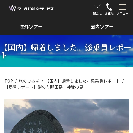
問合せ
お電話
メニュー
海外ツアー
海外ツアー
国内ツアー
国内ツアー
【国内】帰着しました。添乗員レポー
クルーズツアー
ト
ツアー催行状況
旅のひろば
TOP
旅のひろば
【国内】帰着しました。添乗員レポート
【帰着レポート】謎の与那国島 神秘の島
イベント
新着情報
会社情報