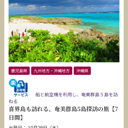
鹿児島県
九州地方・沖縄地方
沖縄県
船と航空機を利用し、奄美群島５島を訪
ねる
喜界島も訪れる、奄美群島5島探訪の旅【7
日間】
出発日： 10月29日（木）