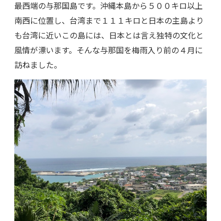
最西端の与那国島です。沖縄本島から５００キロ以上
南西に位置し、台湾まで１１１キロと日本の主島より
も台湾に近いこの島には、日本とは言え独特の文化と
風情が漂います。そんな与那国を梅雨入り前の４月に
訪ねました。