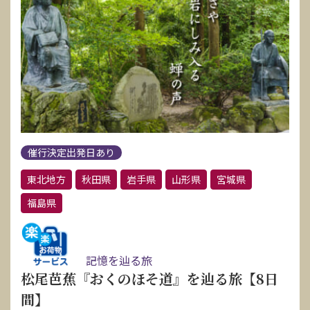
催行決定出発日あり
東北地方
秋田県
岩手県
山形県
宮城県
福島県
記憶を辿る旅
松尾芭蕉『おくのほそ道』を辿る旅【8日
間】