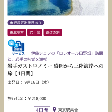
催行決定出発日あり
東北地方
岩手県
鉄道の旅
伊藤シェフの「ロレオール田野畑」訪問
と、岩手の味覚を満喫
岩手ガストロノミー 盛岡から三陸海岸への
旅【4日間】
出発日： 9月16日（水）
旅行代金：￥218,000
4日間
東京駅集合