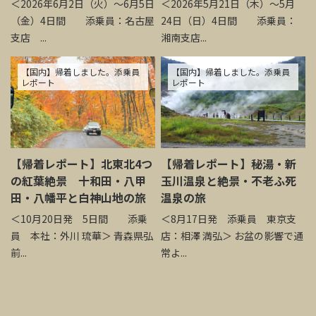
＜2026年6月2日（火）～6月5日
＜2026年5月21日（木）～5月
（金）4日間 添乗員：名古屋
24日（日）4日間 添乗員：
支店 ...
湘南支店...
【国内】帰着しました。添乗員
【国内】帰着しました。添乗員
レポート
レポート
【帰着レポート】北東北4つ
【帰着レポート】秘湯・新
の紅葉絶景 十和田・八甲
玉川温泉と絶景・不老ふ死
田・八幡平と白神山地の旅
温泉の旅
＜10月20日発 5日間 添乗
＜8月17日発 添乗員 東京支
員 本社：外川 琉華＞ 青森県弘
店：相澤 満弘＞ お盆の影響で通
前...
常よ...