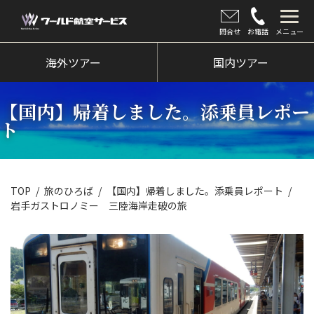
問合せ
お電話
メニュー
海外ツアー
海外ツアー
国内ツアー
国内ツアー
【国内】帰着しました。添乗員レポー
クルーズツアー
ト
ツアー催行状況
旅のひろば
TOP
旅のひろば
【国内】帰着しました。添乗員レポート
岩手ガストロノミー 三陸海岸走破の旅
イベント
新着情報
会社情報