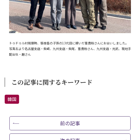
トゥドゥル村視察時、張桂香の子孫の13代目に嫁いだ曺貴粉さんにお会いしました。
写真右より名古屋支店・柴崎、九州支店・柴尾、曺貴粉さん、九州支店・光武、現地手
配会社・趙さん
この記事に関するキーワード
韓国
前の記事