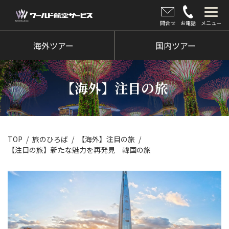
問合せ
お電話
メニュー
海外ツアー
海外ツアー
国内ツアー
国内ツアー
【海外】注目の旅
クルーズツアー
ツアー催行状況
旅のひろば
TOP
旅のひろば
【海外】注目の旅
【注目の旅】新たな魅力を再発見 韓国の旅
イベント
新着情報
会社情報