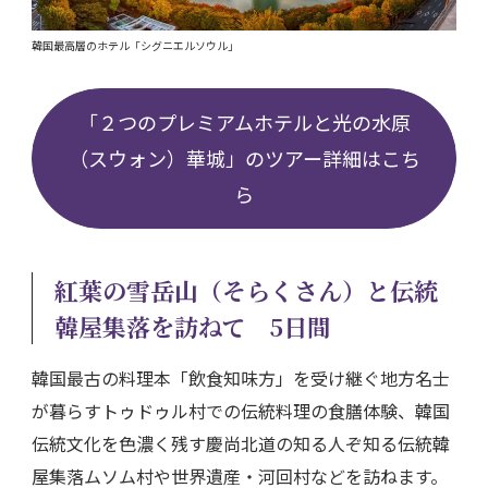
韓国最高層のホテル「シグニエルソウル」
「２つのプレミアムホテルと光の水原
（スウォン）華城」のツアー詳細はこち
ら
紅葉の雪岳山（そらくさん）と伝統
韓屋集落を訪ねて 5日間
韓国最古の料理本「飲食知味方」を受け継ぐ地方名士
が暮らすトゥドゥル村での伝統料理の食膳体験、韓国
伝統文化を色濃く残す慶尚北道の知る人ぞ知る伝統韓
屋集落ムソム村や世界遺産・河回村などを訪ねます。