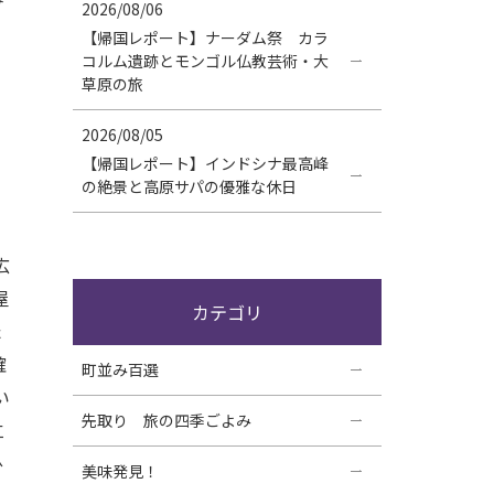
2026/08/06
【帰国レポート】ナーダム祭 カラ
コルム遺跡とモンゴル仏教芸術・大
草原の旅
2026/08/05
【帰国レポート】インドシナ最高峰
の絶景と高原サパの優雅な休日
広
屋
カテゴリ
た
確
町並み百選
い
先取り 旅の四季ごよみ
仁
ひ
美味発見！