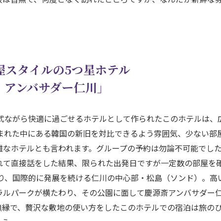
屋スタイルの5つ星ホテル
）アンバサダー仁川」
様式ながら快適に過ごせるホテルとして作られたこのホテルは、
まれた中にある韓国の新旧を対比できるよう雰囲気、少ない部
難なホテルとも言われます。グループの予約は勿論不可能でし
れて直接話をした結果、限られた出発日ですが一定数の部屋を
あり、国際的に発展を続ける仁川の中心部・松島（ソンド）。高
ラルパークが横たわり、その公園に面して慶源斎アンバサダー
無縁で、贅沢な敷地の使い方をしたこのホテルでの宿泊は旅の