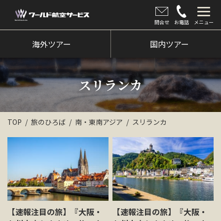
問合せ
お電話
メニュー
海外ツアー
海外ツアー
国内ツアー
国内ツアー
スリランカ
クルーズツアー
ツアー催行状況
TOP
旅のひろば
南・東南アジア
スリランカ
旅のひろば
イベント
新着情報
会社情報
【速報注目の旅】『大阪・
【速報注目の旅】『大阪・