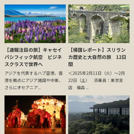
【速報注目の旅】キャセイ
【帰国レポート】スリラン
パシフィック航空 ビジネ
カ歴史と大自然の旅 12日
スクラスで世界へ
間
アジアを代表するハブ空港、香
＜2025年2月11日（火）～2月
港を拠点にアジア諸国や中東、
22日（土） 添乗員：東京支
さらにオセアニア...
店 福森 ...