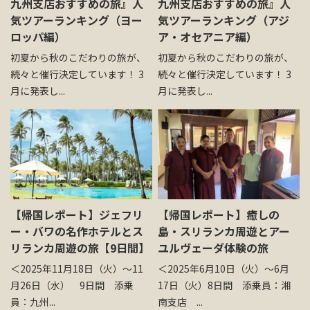
九州支店おすすめの旅』人
九州支店おすすめの旅』人
お問い合わせ
気ツアーランキング（ヨー
気ツアーランキング（アジ
ロッパ編）
ア・オセアニア編）
初夏から秋のこだわりの旅が、
初夏から秋のこだわりの旅が、
資料請求
続々と催行決定しています！ 3
続々と催行決定しています！ 3
月に発表し...
月に発表し...
電話にてお問い合わせ
検索
【帰国レポート】ジェフリ
【帰国レポート】癒しの
ー・バワの名作ホテルとス
島・スリランカ周遊とアー
リランカ周遊の旅【9日間】
ユルヴェーダ体験の旅
＜2025年11月18日（火）～11
＜2025年6月10日（火）～6月
月26日（水） 9日間 添乗
17日（火）8日間 添乗員：湘
員：九州...
南支店 ...