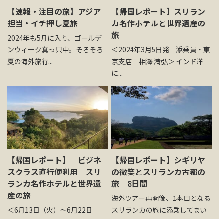
【速報・注目の旅】アジア
【帰国レポート】スリラン
担当・イチ押し夏旅
カ名作ホテルと世界遺産の
旅
2024年も5月に入り、ゴールデ
ンウィーク真っ只中。そろそろ
＜2024年3月5日発 添乗員・東
夏の海外旅行...
京支店 相澤 満弘＞ インド洋
に...
【帰国レポート】 ビジネ
【帰国レポート】シギリヤ
スクラス直行便利用 スリ
の微笑とスリランカ古都の
ランカ名作ホテルと世界遺
旅 8日間
産の旅
海外ツアー再開後、1本目となる
＜6月13日（火）～6月22日
スリランカの旅に添乗してまい