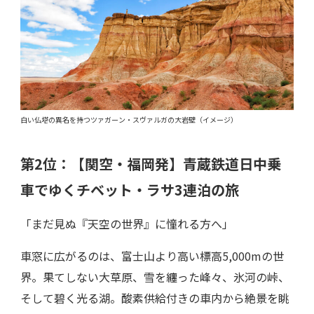
白い仏塔の異名を持つツァガーン・スヴァルガの大岩壁（イメージ）
第2位：
【関空・福岡発】
青蔵鉄道日中乗
車でゆくチベット・ラサ3連泊の旅
「まだ見ぬ『天空の世界』に憧れる方へ」
車窓に広がるのは、富士山より高い標高5,000mの世
界。果てしない大草原、雪を纏った峰々、氷河の峠、
そして碧く光る湖。酸素供給付きの車内から絶景を眺