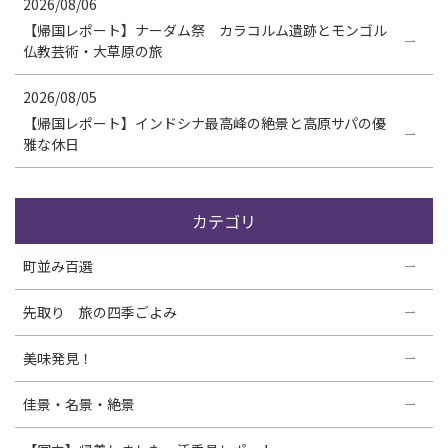
2026/08/06
【帰国レポート】ナーダム祭 カラコルム遺跡とモンゴル
仏教芸術・大草原の旅
2026/08/05
【帰国レポート】インドシナ最高峰の絶景と高原サパの優
雅な休日
カテゴリ
町並み百選
先取り 旅の四季ごよみ
美味発見！
佳景・名景・絶景