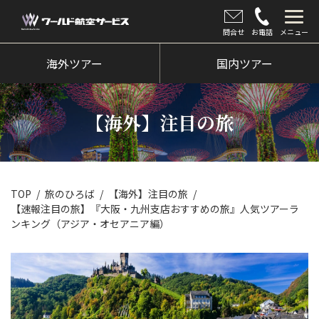
問合せ
お電話
メニュー
海外ツアー
海外ツアー
国内ツアー
国内ツアー
【海外】注目の旅
クルーズツアー
ツアー催行状況
旅のひろば
TOP
旅のひろば
【海外】注目の旅
【速報注目の旅】『大阪・九州支店おすすめの旅』人気ツアーラ
イベント
ンキング（アジア・オセアニア編）
新着情報
会社情報