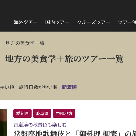
海外ツアー
国内ツアー
クルーズツアー
ツアー
ー」地方の美食学＋旅
」地方の美食学＋旅のツアー一覧
長い順
旅行日数が短い順
新着順
愛知県
岐阜県
中部地方
香嵐渓の秋景色も楽しむ
常盤座地歌舞伎と「御料理 柳家」の