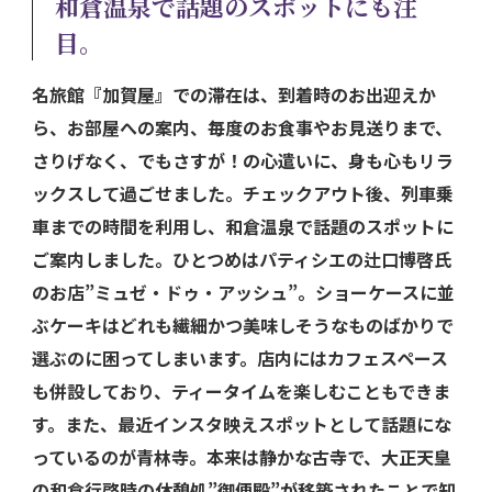
和倉温泉で話題のスポットにも注
目。
名旅館『加賀屋』での滞在は、到着時のお出迎えか
ら、お部屋への案内、毎度のお食事やお見送りまで、
さりげなく、でもさすが！の心遣いに、身も心もリラ
ックスして過ごせました。チェックアウト後、列車乗
車までの時間を利用し、和倉温泉で話題のスポットに
ご案内しました。ひとつめはパティシエの辻口博啓氏
のお店”ミュゼ・ドゥ・アッシュ”。ショーケースに並
ぶケーキはどれも繊細かつ美味しそうなものばかりで
選ぶのに困ってしまいます。店内にはカフェスペース
も併設しており、ティータイムを楽しむこともできま
す。また、最近インスタ映えスポットとして話題にな
っているのが青林寺。本来は静かな古寺で、大正天皇
の和倉行啓時の休憩処”御便殿”が移築されたことで知