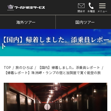
問合せ
お電話
メニュー
海外ツアー
海外ツアー
国内ツアー
国内ツアー
【国内】帰着しました。添乗員レポー
クルーズツアー
ト
ツアー催行状況
旅のひろば
TOP
旅のひろば
【国内】帰着しました。添乗員レポート
【帰着レポート】珠洲岬・ランプの宿と加賀屋で寛ぐ能登の旅
イベント
新着情報
会社情報