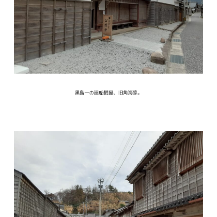
黒島一の廻船問屋、旧角海家。