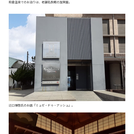
和倉温泉でのお泊りは、老舗名旅館の加賀屋。
辻口博啓氏のお店『ミュゼ・ドゥ・アッシュ』。