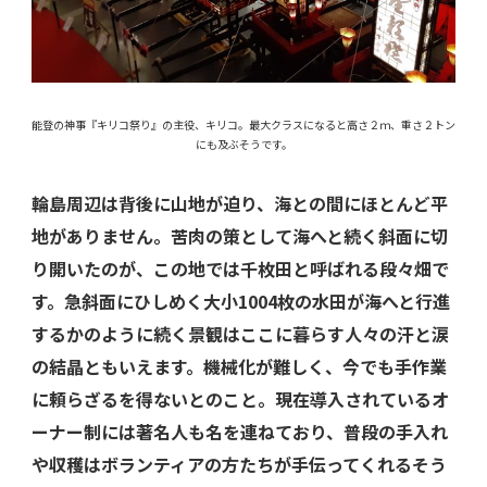
能登の神事『キリコ祭り』の主役、キリコ。最大クラスになると高さ２ｍ、重さ２トン
にも及ぶそうです。
輪島周辺は背後に山地が迫り、海との間にほとんど平
地がありません。苦肉の策として海へと続く斜面に切
り開いたのが、この地では千枚田と呼ばれる段々畑で
す。急斜面にひしめく大小1004枚の水田が海へと行進
するかのように続く景観はここに暮らす人々の汗と涙
の結晶ともいえます。機械化が難しく、今でも手作業
に頼らざるを得ないとのこと。現在導入されているオ
ーナー制には著名人も名を連ねており、普段の手入れ
や収穫はボランティアの方たちが手伝ってくれるそう