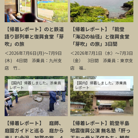
【帰着レポート】のと鉄道
【帰着レポート】「能登
語り部列車と復興食堂「芽
「海辺の杣径」と復興食堂
吹」の旅
「芽吹」の旅」3日間
＜2026年7月6日(月)～7月9日
＜2026年7月1日（水）～7月3日
(木) 4日間 添乗員：九州支
（金） 3日間 添乗員：東京支
店 竹...
店 福...
【国内】帰着しました。添乗員
【国内】帰着しました。添乗員
レポート
レポート
【帰着レポート】 庭師、
【帰着レポート】能登半島
庭園ガイドと巡る 庭から
地震復興公演 無名塾「肝っ
楽しむ金沢、加賀の旅 ４
玉おっ母と子供たち」観劇