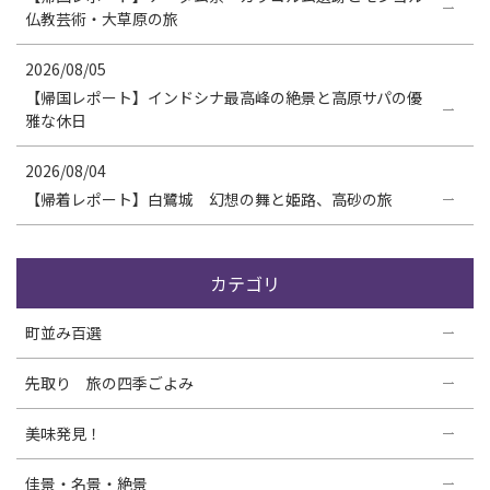
仏教芸術・大草原の旅
2026/08/05
【帰国レポート】インドシナ最高峰の絶景と高原サパの優
雅な休日
2026/08/04
【帰着レポート】白鷺城 幻想の舞と姫路、高砂の旅
カテゴリ
町並み百選
先取り 旅の四季ごよみ
美味発見！
佳景・名景・絶景