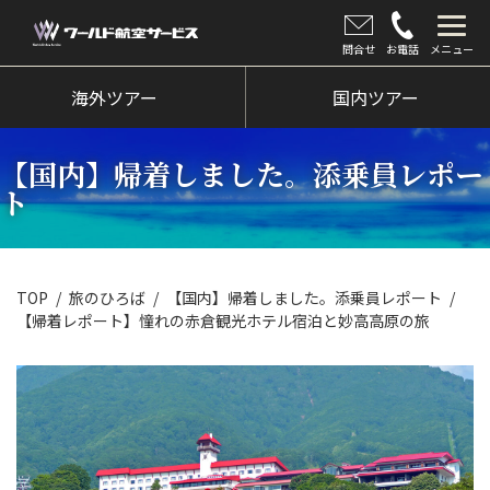
問合せ
お電話
メニュー
海外ツアー
海外ツアー
国内ツアー
国内ツアー
【国内】帰着しました。添乗員レポー
クルーズツアー
ト
ツアー催行状況
旅のひろば
TOP
旅のひろば
【国内】帰着しました。添乗員レポート
【帰着レポート】憧れの赤倉観光ホテル宿泊と妙高高原の旅
イベント
新着情報
会社情報