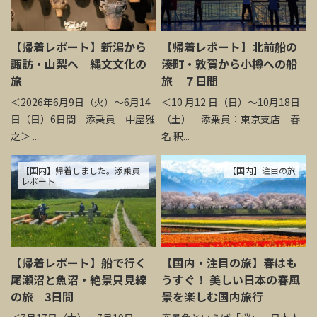
【帰着レポート】新潟から
【帰着レポート】北前船の
諏訪・山梨へ 縄文文化の
湊町・敦賀から小樽への船
旅
旅 ７日間
＜2026年6月9日（火）～6月14
＜10 月12 日（日）～10月18日
日（日）6日間 添乗員 中屋雅
（土） 添乗員：東京支店 春
之＞ ...
名 釈...
【国内】帰着しました。添乗員
【国内】注目の旅
レポート
【帰着レポート】船で行く
【国内・注目の旅】春はも
尾瀬沼と魚沼・絶景只見線
うすぐ！ 美しい日本の春風
の旅 3日間
景を楽しむ国内旅行