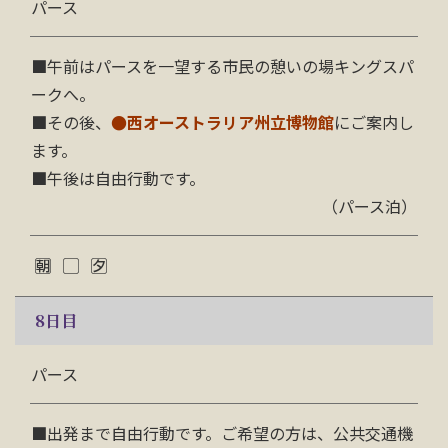
パース
■
午前はパースを一望する市民の憩いの場キングスパ
ークへ。
■
その後、
●西オーストラリア州立博物館
にご案内し
ます。
■
午後は自由行動です。
（パース泊）
8
日目
パース
■
出発まで自由行動です。ご希望の方は、公共交通機