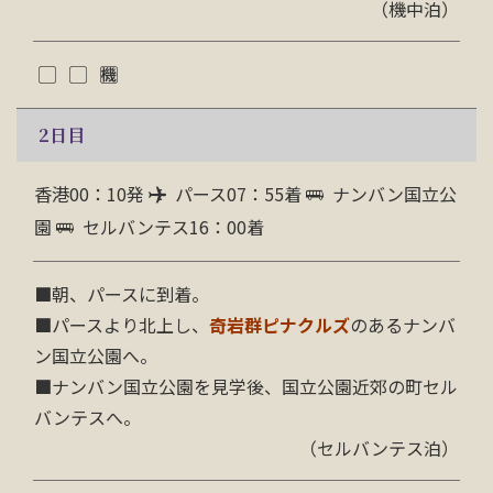
（機中泊）
2
日目
香港00：10発
パース07：55着
ナンバン国立公
園
セルバンテス16：00着
■
朝、パースに到着。
■
パースより北上し、
奇岩群ピナクルズ
のある
ナンバ
ン国立公園
へ。
■
ナンバン国立公園を見学後、国立公園近郊の町セル
バンテスへ。
（セルバンテス泊）