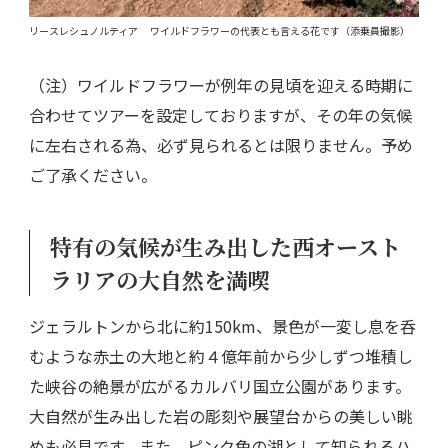
リースレシュノルティア ワイルドフラワーの代表とも言える花です（添乗員撮影）
（注）ワイルドフラワーが例年の見頃を迎える時期に
合わせてツアーを設定しておりますが、その年の気候
に左右される為、必ず見られるとは限りません。予め
ご了承ください。
特有の気候が生み出した西オースト
ラリアの大自然を満喫
ジェラルトンから北に約150km、景色が一変し息を呑
むような赤土の大地と約４億年前から少しずつ堆積し
た峡谷の絶景が広がるカルバリ国立公園があります。
大自然が生み出した岩の彫刻や展望台からの美しい眺
めも必見です。また、ピンク色の湖として知られるハ