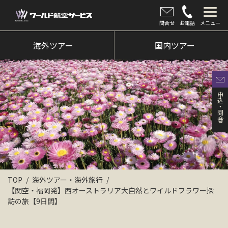
問合せ
お電話
メニュー
海外ツアー
海外ツアー
国内ツアー
国内ツアー
クルーズツアー
申込・問合せ
ツアー催行状況
旅のひろば
イベント
新着情報
TOP
海外ツアー・海外旅行
【関空・福岡発】西オーストラリア大自然とワイルドフラワー探
会社情報
訪の旅【9日間】