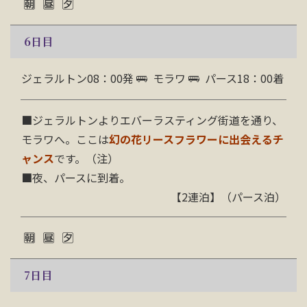
6
日目
ジェラルトン08：00発
モラワ
パース18：00着
■
ジェラルトンよりエバーラスティング街道を通り、
モラワへ。ここは
幻の花リースフラワーに出会えるチ
ャンス
です。（注）
■
夜、パースに到着。
【2連泊】（パース泊）
7
日目