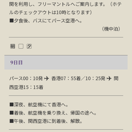
関を利用し、
フリーマントルへご案内します。（ホテ
ルのチェックアウトは10時となります）
■
夕食後、バスにてパース空港へ。
（機中泊）
9
日目
パース00：10発
香港07：55着／10：25発
関
西空港15：15着
■
深夜、航空機にて香港へ。
■着後、航空機を乗り換え、帰国の途へ。
■
午後
、関西空港に到着後、解散。