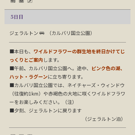
5
日目
ジェラルトン
（カルバリ国立公園）
■本日も、
ワイルドフラワーの群生地を終日かけてじ
っくりとご案内
します。
■
午前
、
カルバリ国立公園
へ。途中、
ピンク色の湖、
ハット・ラグーン
に立ち寄ります。
■
カルバリ国立公園では、ネイチャーズ・ウィンドウ
（往復約1km）や赤褐色の大地に咲くワイルドフラワ
ーをお楽しみください。（注）
■
夕刻、ジェラルトンに戻ります
（ジェラルトン泊）