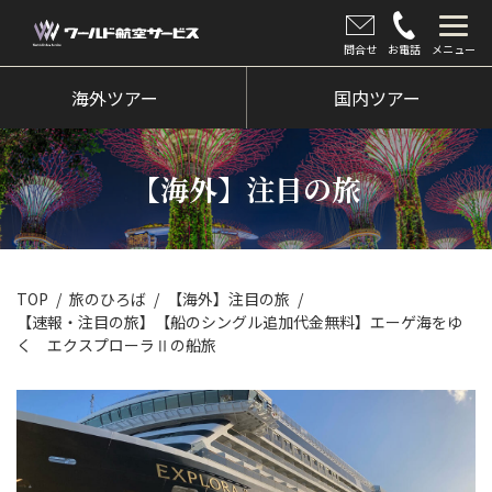
問合せ
お電話
メニュー
海外ツアー
海外ツアー
国内ツアー
国内ツアー
【海外】注目の旅
クルーズツアー
ツアー催行状況
旅のひろば
TOP
旅のひろば
【海外】注目の旅
【速報・注目の旅】【船のシングル追加代金無料】エーゲ海をゆ
イベント
く エクスプローラⅡの船旅
新着情報
会社情報