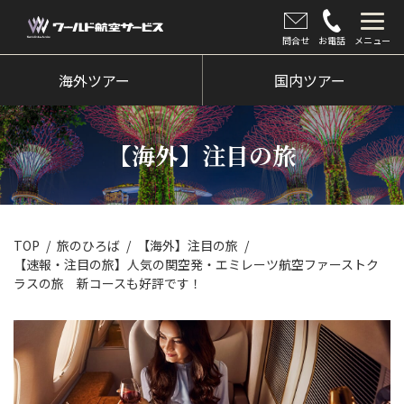
問合せ
お電話
メニュー
海外ツアー
海外ツアー
国内ツアー
国内ツアー
【海外】注目の旅
クルーズツアー
ツアー催行状況
旅のひろば
TOP
旅のひろば
【海外】注目の旅
【速報・注目の旅】人気の関空発・エミレーツ航空ファーストク
イベント
ラスの旅 新コースも好評です！
新着情報
会社情報