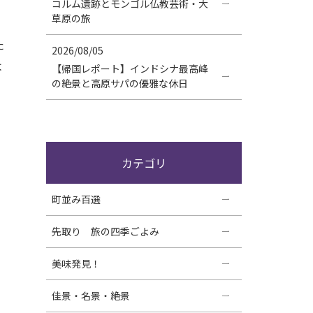
コルム遺跡とモンゴル仏教芸術・大
草原の旅
た
2026/08/05
よ
【帰国レポート】インドシナ最高峰
の絶景と高原サパの優雅な休日
カテゴリ
町並み百選
先取り 旅の四季ごよみ
美味発見！
佳景・名景・絶景