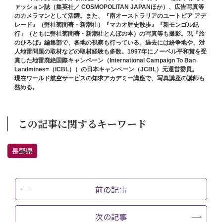
ァッション誌（集英社／ COSMOPOLITAN JAPANほか）、広告写真等
のカメラマンとして活躍。また、『南オーストラリアのユートピア アデ
レード』（弊社菊間著・新潮社）『マカオ歴史散歩』『新モンゴル紀
行」（ともに弊社菊間著・新潮社とんぼの本）の写真等も撮影。現『旅
のひろば』編集部で、各地の視察も行っている。過去には紛争地や、対
人地雷問題の取材などの取材経験も多数。1997年にノーベル平和賞を受
賞した地雷廃絶国際キャンペーン（International Campaign To Ban
Landmines=（ICBL））の日本キャンペーン（JCBL）元運営委員。
現在ワールド航空サービスの知求アカデミー講座で、写真講座の講師も
務める。
この記事に関するキーワード
長野県
前の記事
次の記事