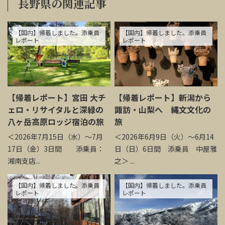
長野県の関連記事
【国内】帰着しました。添乗員
【国内】帰着しました。添乗員
レポート
レポート
【帰着レポート】宮田 大チ
【帰着レポート】新潟から
ェロ・リサイタルと深緑の
諏訪・山梨へ 縄文文化の
八ヶ岳高原ロッジ宿泊の旅
旅
＜2026年7月15日（水）～7月
＜2026年6月9日（火）～6月14
17日（金）3日間 添乗員：
日（日）6日間 添乗員 中屋雅
湘南支店...
之＞ ...
【国内】帰着しました。添乗員
【国内】帰着しました。添乗員
レポート
レポート