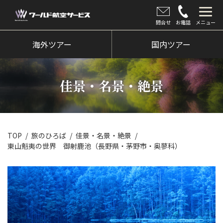
問合せ
お電話
メニュー
海外ツアー
海外ツアー
国内ツアー
国内ツアー
佳景・名景・絶景
クルーズツアー
ツアー催行状況
旅のひろば
TOP
旅のひろば
佳景・名景・絶景
東山魁夷の世界 御射鹿池（長野県・茅野市・奥蓼科）
イベント
新着情報
会社情報