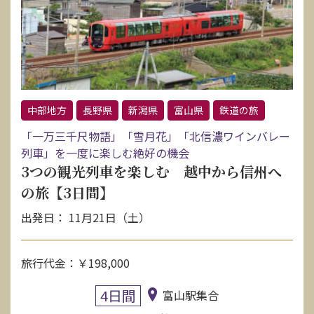
中部地方
長野県
新潟県
富山県
鉄道の旅
「一万三千尺物語」「雪月花」「北信濃ワインバレー
列車」を一度に楽しむ絶好の機会
3つの観光列車を楽しむ 越中から信州へ
の旅【3日間】
出発日： 11月21日（土）
旅行代金：￥198,000
4日間
富山駅集合