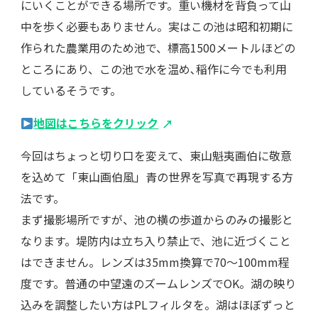
にいくことができる場所です。重い機材を背負って山
中を歩く必要もありません。実はこの池は昭和初期に
作られた農業用のため池で、標高1500メートルほどの
ところにあり、この池で水を温め､稲作に今でも利用
しているそうです。
地図はこちらをクリック
今回はちょっと切り口を変えて、東山魁夷画伯に敬意
を込めて「東山画伯風」青の世界を写真で再現する方
法です。
まず撮影場所ですが、池の横の歩道からのみの撮影と
なります。堤防内は立ち入り禁止で、池に近づくこと
はできません。レンズは35mm換算で70〜100mm程
度です。普通の中望遠のズームレンズでOK。湖の映り
込みを調整したい方はPLフィルタを。湖はほぼずっと