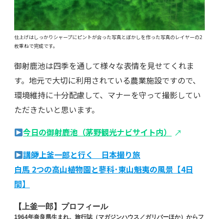
仕上げはしっかりシャープにピントが合った写真とぼかしを作った写真のレイヤーの2
枚重ねで完成です。
御射鹿池は四季を通して様々な表情を見せてくれま
す。地元で大切に利用されている農業施設ですので、
環境維持に十分配慮して、マナーを守って撮影してい
ただきたいと思います。
今日の御射鹿池（茅野観光ナビサイト内）
講師上釜一郎と行く 日本撮り旅
白馬 2つの高山植物園と蓼科･東山魁夷の風景【4日
間】
【上釜一郎】プロフィール
1964年奈良県生まれ。旅行誌（マガジンハウス／ガリバーほか）からフ