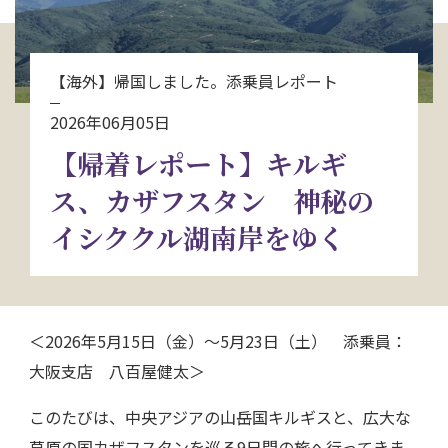
お問い合わせ
【海外】帰国しました。添乗員レポート
資料請求
2026年06月05日
【帰着レポート】キルギ
電話にてお問い合わせ
ス、カザフスタン 神秘の
イシククル湖南岸をゆく
検索
＜2026年5月15日（金）～5月23日（土） 添乗員：
大阪支店 八百屋健太＞
このたびは、中央アジアの山岳国キルギスと、広大な
草原の国カザフスタンを巡る9日間の旅へ行ってきま