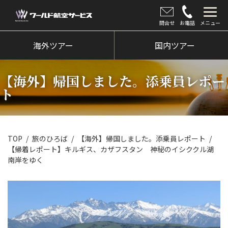
問合せ
お電話
メニュー
海外ツアー
海外ツアー
国内ツアー
国内ツアー
【海外】帰国しました。添乗員レポー
クルーズツアー
ト
ツアー催行状況
旅のひろば
TOP
旅のひろば
【海外】帰国しました。添乗員レポート
【帰着レポート】キルギス、カザフスタン 神秘のイシククル湖
イベント
南岸をゆく
新着情報
会社情報