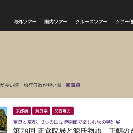
海外ツアー
国内ツアー
クルーズツアー
ツアー
が長い順
旅行日数が短い順
新着順
京都府
奈良県
関西地方
奈良と京都、2つの国立博物館で楽しむ秋の特別展
第78回 正倉院展と源氏物語 王朝の