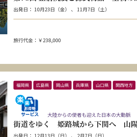
出発日： 10月23日（金） 、 11月7日（土）
旅行代金：￥238,000
福岡県
広島県
岡山県
兵庫県
山口県
関西地方
大陸からの使者も迎えた日本の大動脈
街道をゆく 姫路城から下関へ 山陽
出発日： 12月13日（日） 、 2月7日（日）