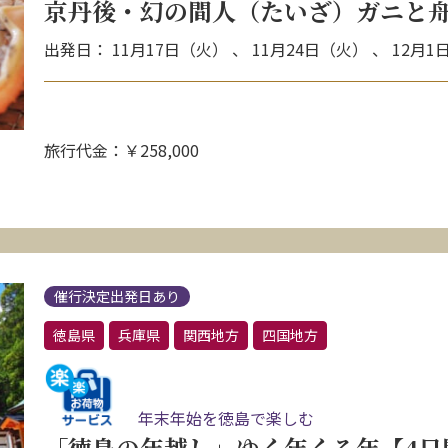
京丹後・幻の間人（たいざ）ガニと舟
出発日： 11月17日（火） 、 11月24日（火） 、 12月1
旅行代金：￥258,000
催行決定出発日あり
徳島県
兵庫県
関西地方
四国地方
年末年始を徳島で楽しむ
「徳島の年越し」ゆく年くる年【4日