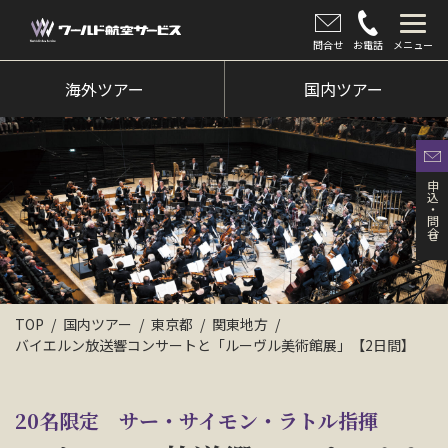
問合せ
お電話
メニュー
海外ツアー
海外ツアー
国内ツアー
国内ツアー
クルーズツアー
申込・問合せ
ツアー催行状況
旅のひろば
イベント
TOP
国内ツアー
東京都
関東地方
バイエルン放送響コンサートと「ルーヴル美術館展」【2日間】
新着情報
会社情報
20名限定 サー・サイモン・ラトル指揮