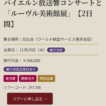
バイエルン放送響コンサートと
お問い合わせ
「ルーヴル美術館展」【2日
間】
資料請求
電話にてお問い合わせ
集合場所：日比谷（ワールド航空サービス東京支店）
出発日： 11月25日（水）
催行決定
検索
旅行代金：￥168,000
催行決定出発日あり
東京都
関東地方
特別企画
ツアーコード: JP1786
ツアーに申し込む