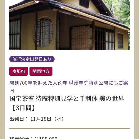
催行決定出発日あり
京都府
関西地方
開創700年を迎えた大徳寺 塔頭寺院特別公開にもご案
内
国宝茶室 待庵特別見学と千利休 美の世界
【3日間】
出発日： 11月18日（水）
旅行代金：￥188,000