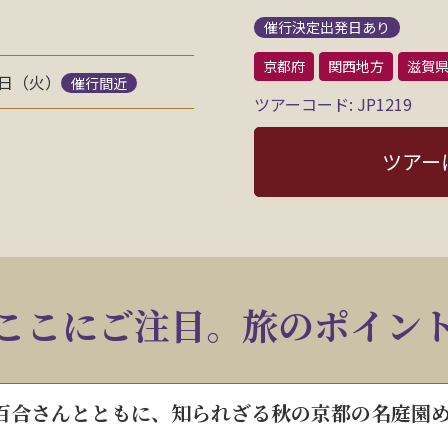
催行決定出発日あり
京都府
関西地方
滋賀
4日（火）
催行間近
ツアーコード: JP1219
ツアー
ここにご注目。旅のポイン
百合さんとともに、知られざる秋の京都の名庭園
。