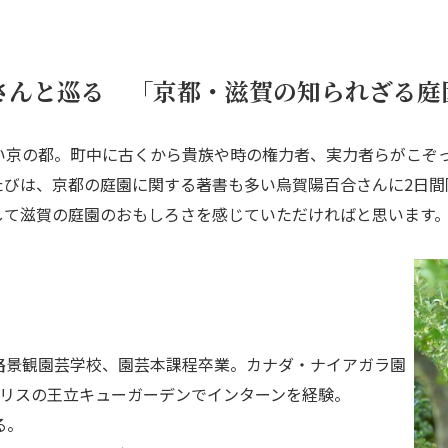
さんと巡る 「京都・滋賀の知られざる庭
い京の都。町中に古くから貴族や時の権力者、実力者らがこぞ
たびは、京都の庭園に関する著書も多い烏賀陽百合さんに2日間
して滋賀の庭園のおもしろさを感じていただければと思います
路景観園芸学校、園芸本課程卒業。カナダ・ナイアガラ園
ギリスの王立キューガーデンでインターンを経験。
る。