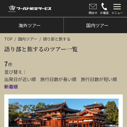
問合せ
お電話
メニュー
海外ツアー
海外ツアー
国内ツアー
国内ツアー
TOP
国内ツアー
語り部と旅する
クルーズツアー
語り部と旅するのツアー一覧
ツアー催行状況
7
件
並び替え：
旅のひろば
出発日が近い順
旅行日数が長い順
旅行日数が短い順
イベント
新着順
新着情報
会社情報