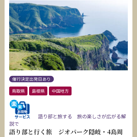
催行決定出発日あり
鳥取県
島根県
中国地方
語り部と旅する 旅の楽しさが広がる解
説で
語り部と行く旅 ジオパーク隠岐・4島周