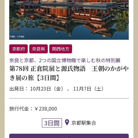
お問い合わせ
資料請求
電話にてお問い合わせ
京都府
奈良県
関西地方
奈良と京都、2つの国立博物館で楽しむ秋の特別展
第78回 正倉院展と源氏物語 王朝のかがや
検索
き展の旅【3日間】
出発日： 10月23日（金） 、 11月7日（土）
旅行代金：￥238,000
3日間
京都駅集合