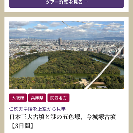
ツアー詳細を見る
大阪府
兵庫県
関西地方
仁徳天皇陵を上空から見学
日本三大古墳と謎の五色塚、今城塚古墳
【3日間】