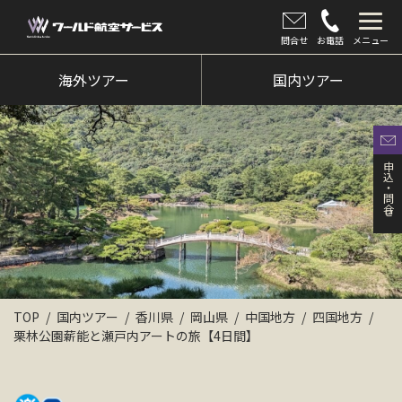
問合せ
お電話
メニュー
海外ツアー
海外ツアー
国内ツアー
国内ツアー
クルーズツアー
申込・問合せ
ツアー催行状況
旅のひろば
イベント
新着情報
TOP
国内ツアー
香川県
岡山県
中国地方
四国地方
栗林公園薪能と瀬戸内アートの旅【4日間】
会社情報