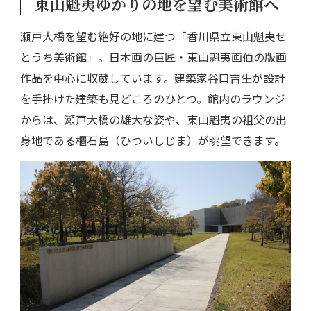
東山魁夷ゆかりの地を望む美術館へ
瀬戸大橋を望む絶好の地に建つ「香川県立東山魁夷せ
とうち美術館」。日本画の巨匠・東山魁夷画伯の版画
作品を中心に収蔵しています。建築家谷口吉生が設計
を手掛けた建築も見どころのひとつ。館内のラウンジ
からは、瀬戸大橋の雄大な姿や、東山魁夷の祖父の出
身地である櫃石島（ひついしじま）が眺望できます。