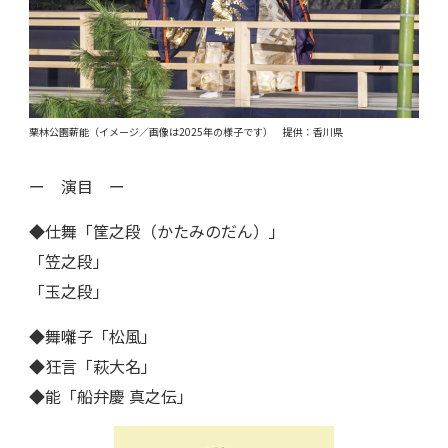
栗林公園薪能（イメージ／画像は2025年の様子です） 提供：香川県
ー 演目 ー
◆仕舞「筐之段（かたみのだん）」
「笠之段」
「玉之段」
◆舞囃子「松風」
◆狂言「萩大名」
◆能「船弁慶 真之伝」