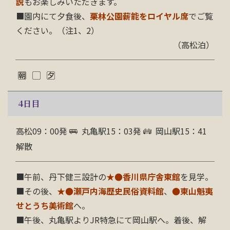
説
もお楽しみいただきます。
■園内にて夕食後、
栗林公園薪能をロイヤル席
でご覧
ください。（注1、2）
（高松泊）
4
日目
高松09：00発
丸亀駅15：03発
岡山駅15：41
解散
■午前、丹下健三設計の
★●香川県庁舎東館
を見学。
■その後、
★●瀬戸内海歴史民俗資料館
、
●東山魁夷
せとうち美術館
へ。
■午後、丸亀駅よりJR特急にて岡山駅へ。着後、解