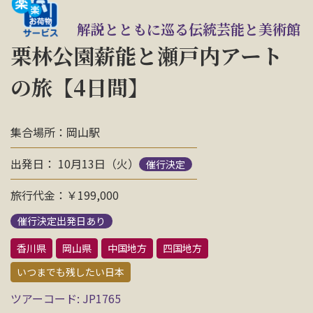
お問い合わせ
解説とともに巡る伝統芸能と美術館
栗林公園薪能と瀬戸内アート
資料請求
の旅【4日間】
電話にてお問い合わせ
集合場所：岡山駅
出発日： 10月13日（火）
催行決定
検索
旅行代金：￥199,000
催行決定出発日あり
香川県
岡山県
中国地方
四国地方
いつまでも残したい日本
ツアーコード: JP1765