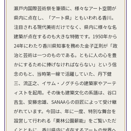
瀬戸内国際芸術祭を筆頭に、様々なアート空間が
県内に点在し、「アート県」ともいわれる香川。
注目される現代美術だけでなく、県内に様々な名
建築が点在するのも大きな特徴です。1950年から
24年にわたり香川県知事を務めた金子正則が「政
治と芸術は一つのものである。ともに人の心を豊
かにするために捧げなければならない」という信
念のもと、当時第一線で活躍していた、丹下健
三、流正之、イサム・ノグチらの建築家やアーテ
ィストを起用。その後も建築文化の系譜は、谷口
吉生、安藤忠雄、SANAAらの巨匠によって受け継
がれています。今回は、年に一度、特別な舞台を
設営して行われる「栗林公園薪能」をご覧いただ
くとともに、香川県内に点在するアートの世界へ