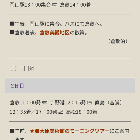
岡山駅13：00集合
倉敷14：00着
■午後、岡山駅に集合。バスにて倉敷へ。
■倉敷着後、
倉敷美観地区
の散策。
（倉敷泊）
2
日目
倉敷11：00発
宇野港12：15発
直島（宮浦）
12：35着／17：00発
高松18：00着
■午前、
★
●大原美術館のモーニングツアー
にご案内
します。