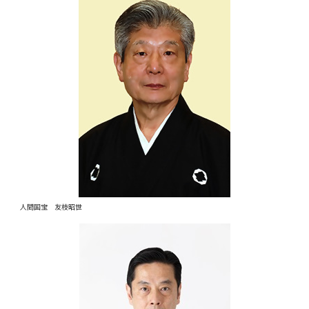
人間国宝 友枝昭世