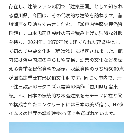
存在し、建築ファンの間で「建築王国」として知られ
る香川県。今回は、その代表的な建築を訪ねます。備
讃瀬戸を見晴らす高台に佇む、「瀬戸内海歴史民俗資
料館」。山本忠司氏設計の石を積み上げた独特な外観
を持ち、2024年、1970年代に建てられた建造物とし
て初めて重要文化財（建造物）に指定されました。館
内には瀬戸内海の暮らしや交易、漁業の文化などを伝
える貴重な民俗資料を展示。収蔵資料のうち約6000点
が国指定重要有形民俗文化財です。同じく市内で、丹
下健三設計のモダニズム建築の傑作「香川県庁舎東
館」へ、日本の伝統的な木造建築をモチーフに柱と梁
で構成されたコンクリートには日本の美が宿り、NYタ
イムスの世界の戦後建築25選にも選ばれています。