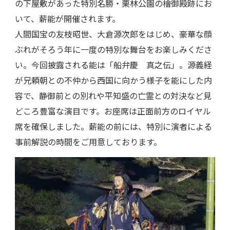
の下屋敷があった特別名勝・栗林公園の檜御殿跡にお
いて、薪能が開催されます。
人間国宝の友枝昭世、大倉源次郎をはじめ、豪華な顔
ぶれがそろう年に一度の特別な舞台をお楽しみくださ
い。今回披露される能は「船弁慶 真之伝」。源義経
が兄頼朝との不仲から西国に向かう様子を能にした内
容で、静御前との別れや平知盛の亡霊との対決など見
どころ豊富な演目です。お座席は正面前方のロイヤル
席を確保しました。薪能の前には、特別に演者による
事前解説の時間をご用意しております。