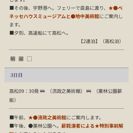
■その後、宇野港へ。フェリーで直島に渡り、
★
●ベ
ネッセハウスミュージアムと●地中美術館
にご案内し
ます。
■夕刻、高速船にて高松へ。
【2連泊】（高松泊）
3
日目
高松09：30発
（流政之美術館）
（栗林公園薪
能）
■午前、
★
●流政之美術館
にご案内します。
■午後、●栗林公園へ。
薪能演者による★特別事前解