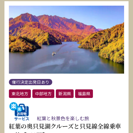
催行決定出発日あり
東北地方
中部地方
新潟県
福島県
紅葉と秋景色を楽しむ旅
紅葉の奥只見湖クルーズと只見線全線乗車