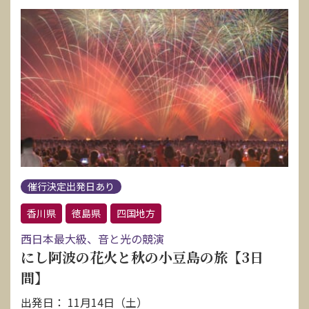
催行決定出発日あり
香川県
徳島県
四国地方
西日本最大級、音と光の競演
にし阿波の花火と秋の小豆島の旅【3日
間】
出発日： 11月14日（土）