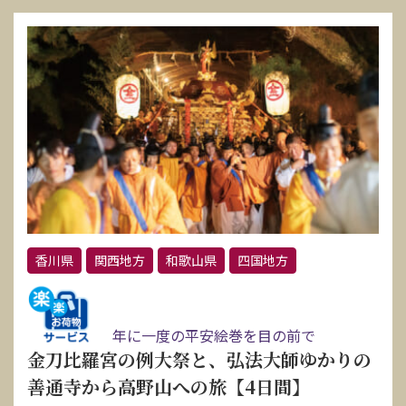
香川県
関西地方
和歌山県
四国地方
年に一度の平安絵巻を目の前で
金刀比羅宮の例大祭と、弘法大師ゆかりの
善通寺から高野山への旅【4日間】