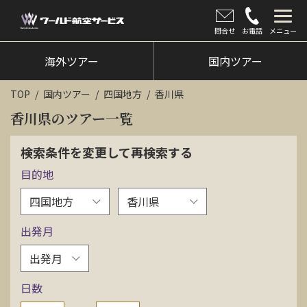
問合せ
お電話
メニュー
海外ツアー
海外ツアー
国内ツアー
国内ツアー
TOP
国内ツアー
四国地方
香川県
クルーズツアー
香川県のツアー一覧
ツアー催行状況
検索条件を変更して再検索する
目的地
旅のひろば
イベント
出発月
新着情報
会社情報
日数