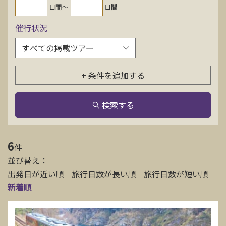
日間〜
日間
お問い合わせ
催行状況
資料請求
+ 条件を追加する
電話にてお問い合わせ
検索する
検索
6
件
並び替え：
出発日が近い順
旅行日数が長い順
旅行日数が短い順
新着順