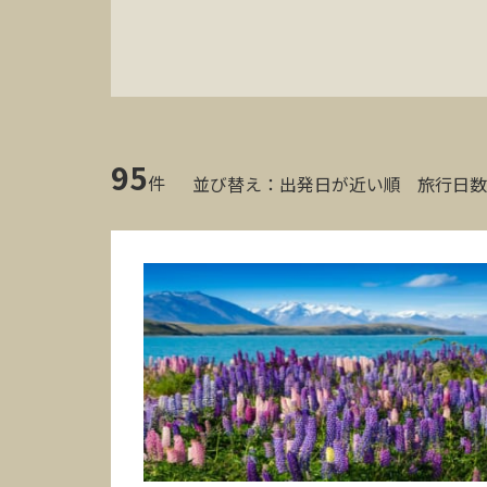
95
件
並び替え：
出発日が近い順
旅行日数