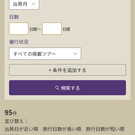
お問い合わせ
日数
資料請求
日間〜
日間
催行状況
電話にてお問い合わせ
+ 条件を追加する
検索
検索する
95
件
並び替え：
出発日が近い順
旅行日数が長い順
旅行日数が短い順