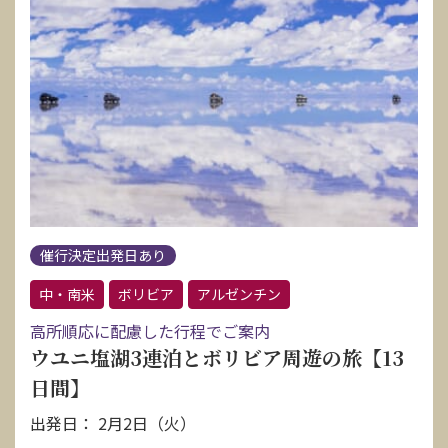
催行決定出発日あり
中・南米
ボリビア
アルゼンチン
高所順応に配慮した行程でご案内
ウユニ塩湖3連泊とボリビア周遊の旅【13
日間】
出発日： 2月2日（火）