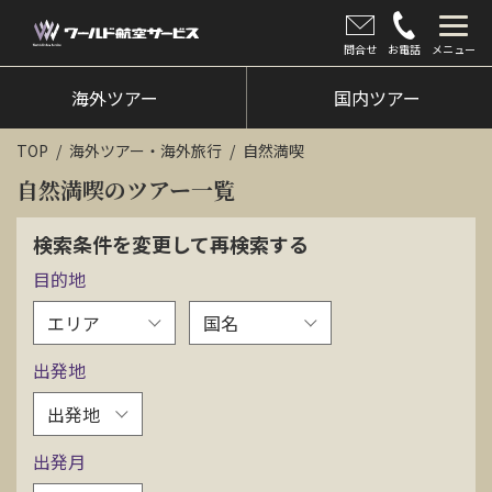
問合せ
お電話
メニュー
海外ツアー
海外ツアー
国内ツアー
国内ツアー
TOP
海外ツアー・海外旅行
自然満喫
クルーズツアー
自然満喫のツアー一覧
ツアー催行状況
検索条件を変更して再検索する
目的地
旅のひろば
イベント
出発地
新着情報
会社情報
出発月