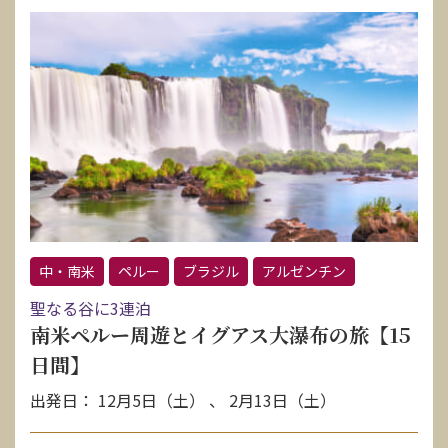
中・南米
ペルー
ブラジル
アルゼンチン
聖なる谷に3連泊
南米ペルー周遊とイグアス大瀑布の旅【15
日間】
出発日： 12月5日（土） 、 2月13日（土）