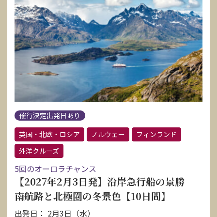
催行決定出発日あり
英国・北欧・ロシア
ノルウェー
フィンランド
外洋クルーズ
5回のオーロラチャンス
【2027年2月3日発】沿岸急行船の景勝
南航路と北極圏の冬景色【10日間】
出発日： 2月3日（水）