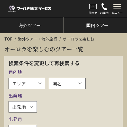
問合せ
お電話
メニュー
海外ツアー
海外ツアー
国内ツアー
国内ツアー
TOP
海外ツアー・海外旅行
オーロラを楽しむ
クルーズツアー
オーロラを楽しむのツアー一覧
ツアー催行状況
検索条件を変更して再検索する
目的地
旅のひろば
イベント
出発地
新着情報
会社情報
出発月