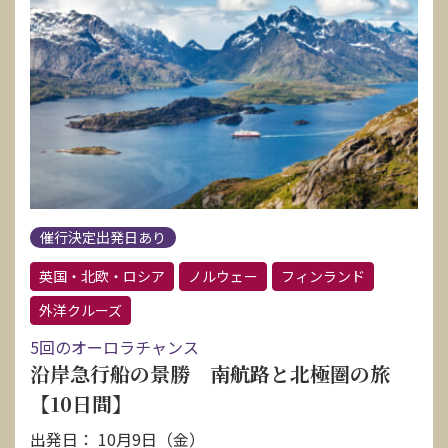
催行決定出発日あり
英国・北欧・ロシア
ノルウェー
フィンランド
外洋クルーズ
5回のオーロラチャンス
沿岸急行船の景勝 南航路と北極圏の旅
【10日間】
出発日： 10月9日（金）