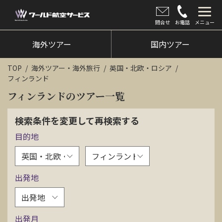
問合せ
お電話
メニュー
海外ツアー
海外ツアー
国内ツアー
国内ツアー
TOP
海外ツアー・海外旅行
英国・北欧・ロシア
フィンランド
クルーズツアー
フィンランドのツアー一覧
ツアー催行状況
検索条件を変更して再検索する
旅のひろば
目的地
イベント
新着情報
出発地
会社情報
出発月