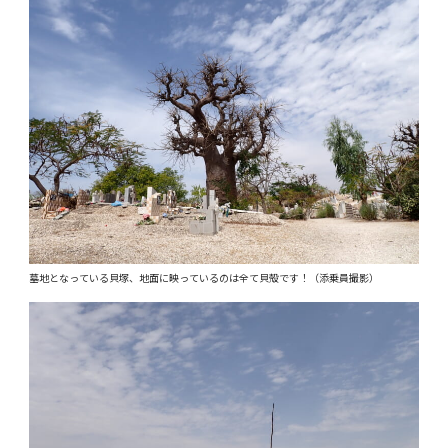
墓地となっている貝塚、地面に映っているのは全て貝殻です！（添乗員撮影）