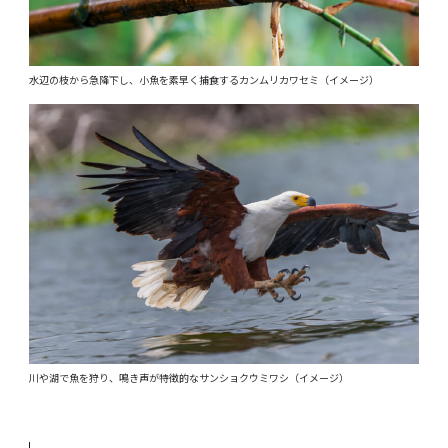
水辺の枝から急降下し、小魚を素早く捕食するカンムリカワセミ（イメージ）
川や湖で魚を狩り、鳴き声が特徴的なサンショクウミワシ（イメージ）