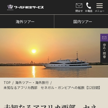
問合せ
お電話
メニュー
海外ツアー
海外ツアー
国内ツアー
国内ツアー
クルーズツアー
申込・問合せ
ツアー催行状況
旅のひろば
イベント
TOP
海外ツアー・海外旅行
新着情報
未知なるアフリカ西部 セネガル・ガンビアへの船旅【12日間】
会社情報
未知なるアフリカ西部 セネ