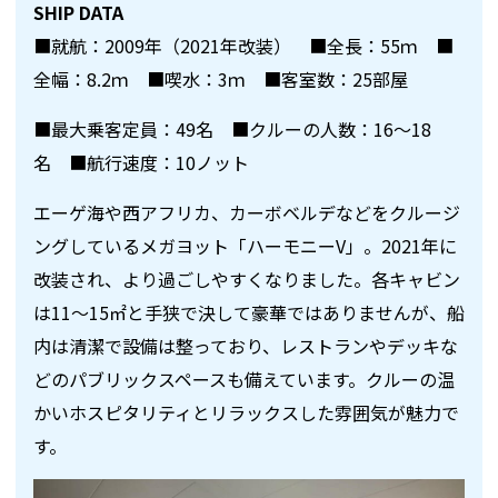
SHIP DATA
■就航：2009年（2021年改装） ■全長：55ｍ ■
全幅：8.2ｍ ■喫水：3ｍ ■客室数：25部屋
■最大乗客定員：49名 ■クルーの人数：16～18
名 ■航行速度：10ノット
エーゲ海や西アフリカ、カーボベルデなどをクルージ
ングしているメガヨット「ハーモニーV」。2021年に
改装され、より過ごしやすくなりました。各キャビン
は11～15㎡と手狭で決して豪華ではありませんが、船
内は清潔で設備は整っており、レストランやデッキな
どのパブリックスペースも備えています。クルーの温
かいホスピタリティとリラックスした雰囲気が魅力で
す。