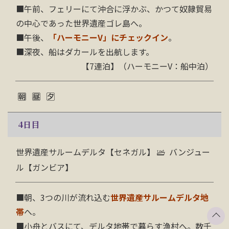
■午前、フェリーにて沖合に浮かぶ、かつて奴隷貿易
の中心であった世界遺産ゴレ島へ。
■
午後、
「
ハーモニーV」にチェックイン
。
■深夜、船はダカールを出航します。
【7連泊】（ハーモニーV：船中泊）
4
日目
世界遺産サルームデルタ【セネガル】
バンジュー
ル【ガンビア】
■朝、3つの川が流れ込む
世界遺産サルームデルタ地
帯
へ。
■小舟とバスにて、デルタ地帯で暮らす漁村へ。数千