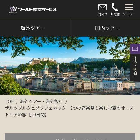
問合せ
お電話
メニュー
海外ツアー
海外ツアー
国内ツアー
国内ツアー
クルーズツアー
申込・問合せ
ツアー催行状況
旅のひろば
イベント
TOP
海外ツアー・海外旅行
ザルツブルクとグラフェネック 2つの音楽祭も楽しむ夏のオース
新着情報
トリアの旅【10日間】
会社情報