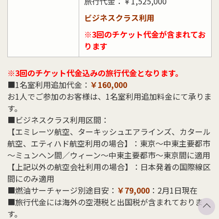
旅行代金：￥1,525,000
ビジネスクラス利用
※3回のチケット代金が含まれてお
ります
※3回のチケット代金込みの旅行代金となります。
■1名室利用追加代金：
￥160,000
お
1
人でご参加のお客様は、
1
名室利用追加料金にて承りま
す。
■ビジネスクラス利用区間：
【エミレーツ航空、ターキッシュエアラインズ、カタール
航空、エティハド航空利用の場合】：東京～中東主要都市
～ミュンヘン間／ウィーン～中東主要都市～東京間に適用
【上記以外の航空会社利用の場合】：日本発着の国際線区
間にのみ適用
■燃油サーチャージ別途目安：
￥79,000
：2月1日現在
■旅行代金には海外の空港税と出国税が含まれておりま
す。