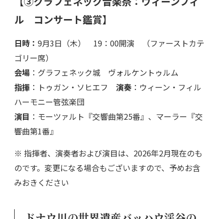
【③グラフェネック音楽祭：ウィーンフィ
ル コンサート鑑賞】
日時：
9月3日（木） 19：00開演 （ファーストカテ
ゴリー席）
会場
：グラフェネック城 ヴォルケントゥルム
指揮
：トゥガン・ソヒエフ
演奏
：ウィーン・フィル
ハーモニー管弦楽団
演目
：モーツァルト『交響曲第25番』、マーラー『交
響曲第1番』
※ 指揮者、演奏者および演目は、2026年2月現在のも
のです。変更になる場合もございますので、予めお含
みおきください
ドナウ川の世界遺産バッハウ渓谷の