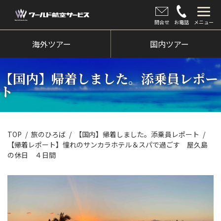
問合せ
お電話
メニュー
海外ツアー
海外ツアー
国内ツアー
国内ツアー
【国内】帰着しました。添乗員レポー
クルーズツアー
ト
ツアー催行状況
旅のひろば
TOP
旅のひろば
【国内】帰着しました。添乗員レポート
【帰着レポート】憧れのサンカラホテル＆スパで過ごす 屋久島
イベント
の休日 ４日間
新着情報
会社情報