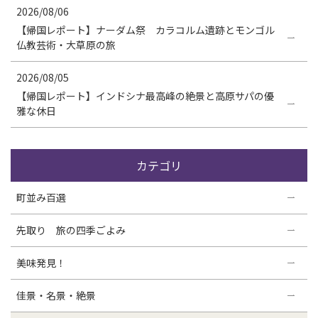
2026/08/06
【帰国レポート】ナーダム祭 カラコルム遺跡とモンゴル
仏教芸術・大草原の旅
2026/08/05
【帰国レポート】インドシナ最高峰の絶景と高原サパの優
雅な休日
カテゴリ
町並み百選
先取り 旅の四季ごよみ
美味発見！
佳景・名景・絶景