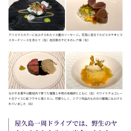
クリスマスカラーに仕上げられたイカ墨のソーセージ。花筏に見立てたピスタチオとマ
スタードソースを添えて（左）地元産のチビキのレア焼（右）
なかやま黒牛は敷地内で育てた椎茸と半熟の有精卵とともに（左）ホワイトチョコレー
トのアイスに紅フウキと焼ミカン。可愛らしく、ジブリ作品のもののけ姫風に仕上げら
れていました（右）
屋久島一周ドライブでは、野生のヤ