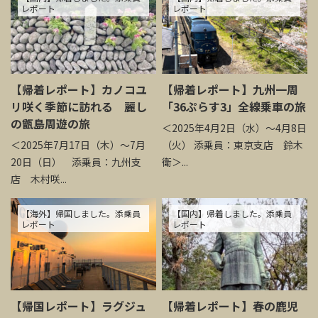
レポート
レポート
【帰着レポート】カノコユ
【帰着レポート】九州一周
リ咲く季節に訪れる 麗し
「36ぷらす3」全線乗車の旅
の甑島周遊の旅
＜2025年4月2日（水）～4月8日
＜2025年7月17日（木）～7月
（火） 添乗員：東京支店 鈴木
20日（日） 添乗員：九州支
衛＞...
店 木村咲...
【海外】帰国しました。添乗員
【国内】帰着しました。添乗員
レポート
レポート
【帰国レポート】ラグジュ
【帰着レポート】春の鹿児