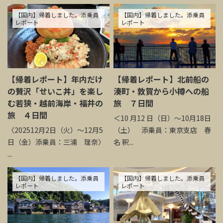
【国内】帰着しました。添乗員
【国内】帰着しました。添乗員
レポート
レポート
【帰着レポート】年内だけ
【帰着レポート】北前船の
の贅沢「せいこ丼」を楽し
湊町・敦賀から小樽への船
む若狭・越前海岸・福井の
旅 ７日間
旅 ４日間
＜10 月12 日（日）～10月18日
〈202512月2日（火）～12月5
（土） 添乗員：東京支店 春
日（金）添乗員：三浦 理奈〉
名 釈...
...
【国内】帰着しました。添乗員
【国内】帰着しました。添乗員
レポート
レポート