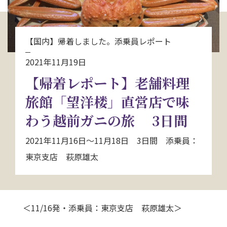
お問い合わせ
【国内】帰着しました。添乗員レポート
資料請求
2021年11月19日
【帰着レポート】老舗料理
電話にてお問い合わせ
旅館「望洋楼」直営店で味
わう越前ガニの旅 3日間
検索
2021年11月16日～11月18日 3日間 添乗員：
東京支店 萩原雄太
＜11/16発・添乗員：東京支店 萩原雄太＞