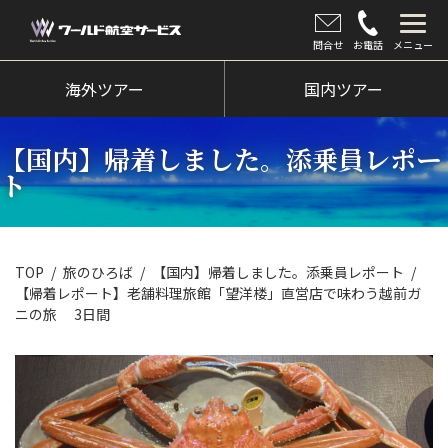
問合せ
お電話
メニュー
海外ツアー
海外ツアー
国内ツアー
国内ツアー
【国内】帰着しました。添乗員レポー
クルーズツアー
ト
ツアー催行状況
旅のひろば
TOP
旅のひろば
【国内】帰着しました。添乗員レポート
【帰着レポート】老舗料理旅館「望洋楼」直営店で味わう越前ガ
イベント
ニの旅 3日間
新着情報
会社情報