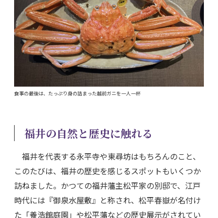
食事の最後は、たっぷり身の詰まった越前ガニを一人一杯
福井の自然と歴史に触れる
福井を代表する永平寺や東尋坊はもちろんのこと、
このたびは、福井の歴史を感じるスポットもいくつか
訪ねました。かつての福井藩主松平家の別邸で、江戸
時代には『御泉水屋敷』と称され、松平春嶽が名付け
た「養浩館庭園」や松平藩などの歴史展示がされてい