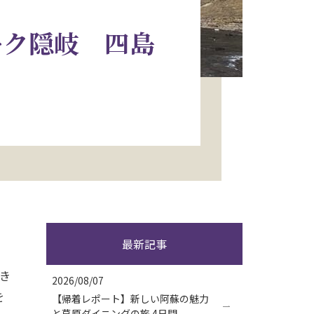
ーク隠岐 四島
最新記事
き
2026/08/07
を
【帰着レポート】新しい阿蘇の魅力
と草原ダイニングの旅 4日間