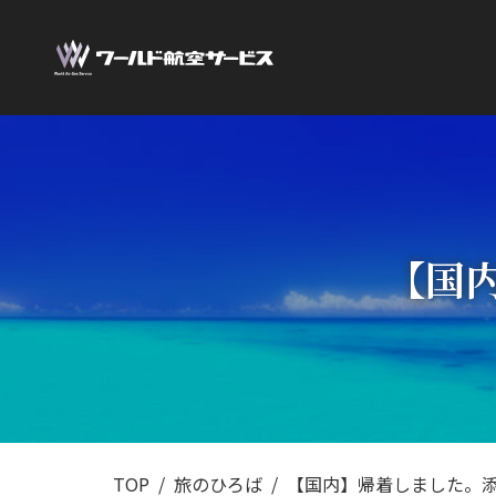
【国
TOP
旅のひろば
【国内】帰着しました。