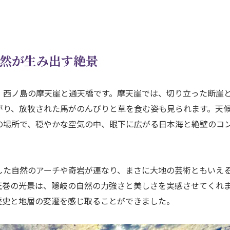
自然が生み出す絶景
、西ノ島の摩天崖と通天橋です。摩天崖では、切り立った断崖
がり、放牧された馬がのんびりと草を食む姿も見られます。天
の場所で、穏やかな空気の中、眼下に広がる日本海と絶壁のコ
した自然のアーチや奇岩が連なり、まさに大地の芸術ともいえ
圧巻の光景は、隠岐の自然の力強さと美しさを実感させてくれ
歴史と地層の変遷を感じ取ることができました。