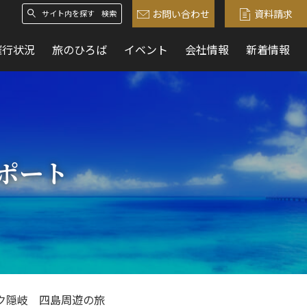
お問い合わせ
資料請求
検索
催行状況
旅のひろば
イベント
会社情報
新着情報
ポート
ク隠岐 四島周遊の旅