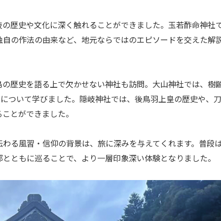
岐の歴史や文化に深く触れることができました。玉若酢命神社
独自の作法の由来など、地元ならではのエピソードを交えた解
島の歴史を語る上で欠かせない神社も訪問。大山神社では、樹
式について学びました。隠岐神社では、後鳥羽上皇の歴史や、
ることができました。
伝わる風習・信仰の背景は、旅に深みを与えてくれます。普段
部とともに巡ることで、より一層印象深い体験となりました。