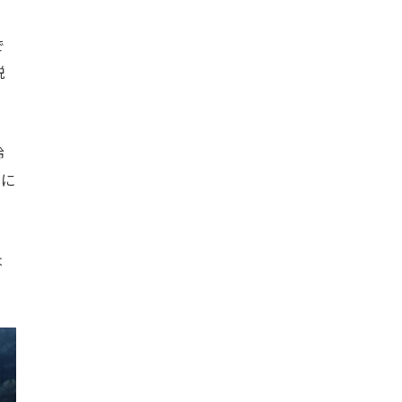
で
説
齢
刀に
は