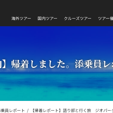
海外ツアー
国内ツアー
クルーズツアー
ツアー
内】帰着しました。添乗員レ
添乗員レポート
【帰着レポート】語り部と行く旅 ジオパー