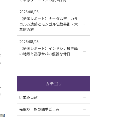
2026/08/06
【帰国レポート】ナーダム祭 カラ
コルム遺跡とモンゴル仏教芸術・大
草原の旅
2026/08/05
と
【帰国レポート】インドシナ最高峰
の絶景と高原サパの優雅な休日
候
ン
カテゴリ
る
ま
町並み百選
先取り 旅の四季ごよみ