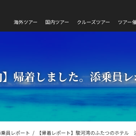
海外ツアー
国内ツアー
クルーズツアー
ツアー
内】帰着しました。添乗員レ
添乗員レポート
【帰着レポート】駿河湾のふたつのホテル 