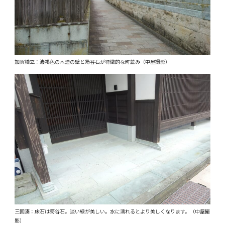
加賀橋立：濃褐色の木造の壁と笏谷石が特徴的な町並み（中屋撮影）
三国湊：床石は笏谷石。淡い緑が美しい。水に濡れるとより美しくなります。（中屋撮
影）