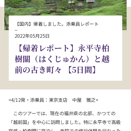
お問い合わせ
【国内】帰着しました。添乗員レポート
資料請求
2022年05月25日
【帰着レポート】永平寺柏
電話にてお問い合わせ
樹關（はくじゅかん）と越
前の古き町々 【5日間】
検索
<4/12発・添乗員：東京支店 中屋 雅之>
このツアーでは、現在の福井県の北部、かつての
「越前国」を中心に訪問しました。特に永平寺で高級
宿坊・柏樹關に宿泊し、寺院での修行体験を行なった