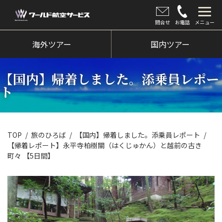
問合せ
お電話
メニュー
海外ツアー
海外ツアー
国内ツアー
国内ツアー
【国内】帰着しました。添乗員レポー
クルーズツアー
ト
ツアー催行状況
旅のひろば
TOP
旅のひろば
【国内】帰着しました。添乗員レポート
【帰着レポート】永平寺柏樹關（はくじゅかん）と越前の古き
イベント
町々 【5日間】
新着情報
会社情報