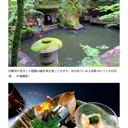
丹巌洞の苔生した庭園は幽玄美を感じさせます。池の向うにある洞窟はかつての石切
場。（中屋撮影）