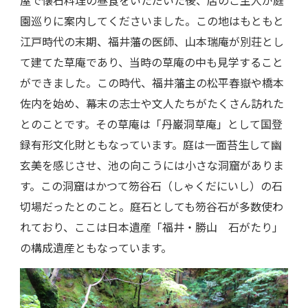
園巡りに案内してくださいました。この地はもともと
江戸時代の末期、福井藩の医師、山本瑞庵が別荘とし
て建てた草庵であり、当時の草庵の中も見学すること
ができました。この時代、福井藩主の松平春嶽や橋本
佐内を始め、幕末の志士や文人たちがたくさん訪れた
とのことです。その草庵は「丹巌洞草庵」として国登
録有形文化財ともなっています。庭は一面苔生して幽
玄美を感じさせ、池の向こうには小さな洞窟がありま
す。この洞窟はかつて笏谷石（しゃくだにいし）の石
切場だったとのこと。庭石としても笏谷石が多数使わ
れており、ここは日本遺産「福井・勝山 石がたり」
の構成遺産ともなっています。