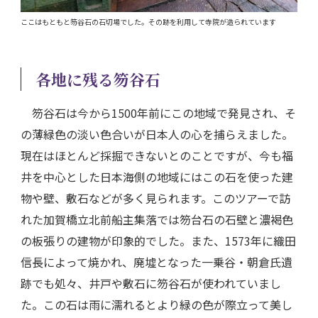
ここはもともと笏谷石の石切場でした。その跡を利用して寺院が造られています
各地に残る笏谷石
笏谷石は今から1500年前にこの地域で発見され、そ
の薄緑色の淡い色合いが日本人の心を捕らえました。
現在はほとんど採掘できないとのことですが、今も福
井を中心とした日本海側の地域にはこの石を使った建
物や壁、敷石などが多く見られます。このツアーで訪
れた加賀橋立北前船主集落では笏台石の石壁と濃褐色
の板張りの建物が印象的でした。また、1573年に織田
信長によって焼かれ、廃墟となった一乗谷・朝倉氏遺
跡でも処々、井戸や敷石に笏谷石が使われていまし
た。この石は雨に濡れるとより緑の色が際立って美し