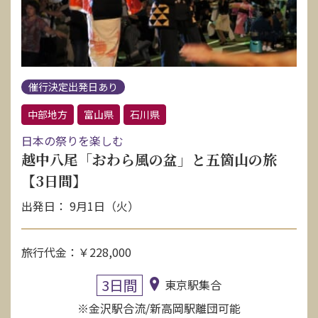
催行決定出発日あり
中部地方
富山県
石川県
日本の祭りを楽しむ
越中八尾「おわら風の盆」と五箇山の旅
【3日間】
出発日： 9月1日（火）
旅行代金：￥228,000
3日間
東京駅集合
※金沢駅合流/新高岡駅離団可能