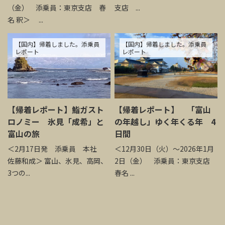
（金） 添乗員：東京支店 春
支店 ...
名 釈＞ ...
【国内】帰着しました。添乗員
【国内】帰着しました。添乗員
レポート
レポート
【帰着レポート】鮨ガスト
【帰着レポート】 「富山
ロノミー 氷見「成希」と
の年越し」ゆく年くる年 4
富山の旅
日間
＜2月17日発 添乗員 本社
＜12月30日（火）～2026年1月
佐藤和成＞ 富山、氷見、高岡、
2日（金） 添乗員：東京支店
3つの...
春名 ...