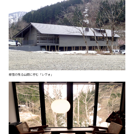
根雪の残る山間に佇む「レヴォ」