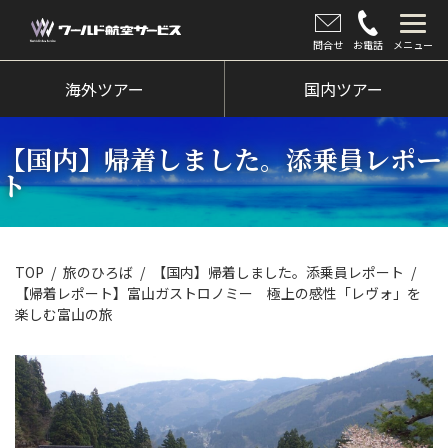
問合せ
お電話
メニュー
海外ツアー
海外ツアー
国内ツアー
国内ツアー
【国内】帰着しました。添乗員レポー
クルーズツアー
ト
ツアー催行状況
旅のひろば
TOP
旅のひろば
【国内】帰着しました。添乗員レポート
【帰着レポート】富山ガストロノミー 極上の感性「レヴォ」を
イベント
楽しむ富山の旅
新着情報
会社情報